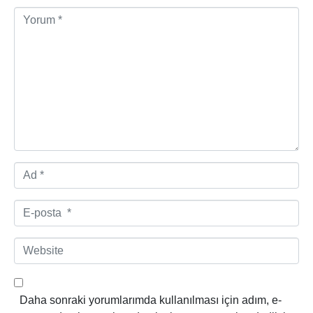
Y
o
r
u
m
*
A
d
*
E
-
p
W
o
e
s
b
t
s
Daha sonraki yorumlarımda kullanılması için adım, e-
a
i