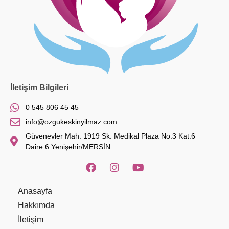
İletişim Bilgileri
0 545 806 45 45
info@ozgukeskinyilmaz.com
Güvenevler Mah. 1919 Sk. Medikal Plaza No:3 Kat:6
Daire:6 Yenişehir/MERSİN
Anasayfa
Hakkımda
İletişim