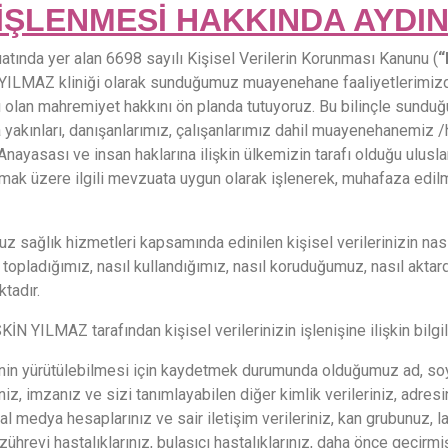
 İŞLENMESİ HAKKINDA AYDI
yer alan 6698 sayılı Kişisel Verilerin Korunması Kanunu (
“
 YILMAZ kliniği olarak sunduğumuz muayenehane faaliyetlerimiz
 olan mahremiyet hakkını ön planda tutuyoruz. Bu bilinçle sundu
yakınları, danışanlarımız, çalışanlarımız dahil muayenehanemiz /hiz
i Anayasası ve insan haklarına ilişkin ülkemizin tarafı olduğu ulusl
mak üzere ilgili mevzuata uygun olarak işlenerek, muhafaza edil
hizmetleri kapsamında edinilen kişisel verilerinizin nasıl işl
topladığımız, nasıl kullandığımız, nasıl koruduğumuz, nasıl aktard
ktadır.
MAZ tarafından kişisel verilerinizin işlenişine ilişkin bilgil
n yürütülebilmesi için kaydetmek durumunda olduğumuz ad, soya
iniz, imzanız ve sizi tanımlayabilen diğer kimlik verileriniz, adres
al medya hesaplarınız ve sair iletişim verileriniz, kan grubunuz, 
ınız, zührevi hastalıklarınız, bulaşıcı hastalıklarınız, daha önce ge