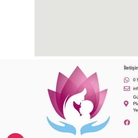
İletişi
0 
in
Gü
Pl
Ye