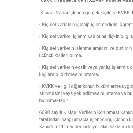
KVKK UYARINCA VERİ SAHİPLERİNİN HAK
Kişisel Verisi işlenen gerçek kişilerin KVKK 1
• Kişisel verisinin işlenip işlenmediğini öğren
• Kişisel verileri işlenmişse buna ilişkin bilgi 
• Kişisel verilerin işlenme amacını ve bunların 
üçüncü kişileri bilme,
• Kişisel verilerin eksik veya yanlış işlenmiş
kişilere bildirilmesini isteme,
• KVKK ve ilgili diğer kanun hükümlerine uygu
silinmesini veya yok edilmesini isteme ve bu k
bulunmaktadır.
6698 sayılı Kişisel Verilerin Korunması Kanu
tarafından, hangi amaçla işleneceği, işlenen k
Kanun’un 11. maddesinde yer alan haklarım k