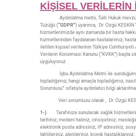
KİŞİSEL VERİLERİN
Aydınlatma metni, Türk Hukuk mevzuatında 
Tüzüğü (
“GDPR”
) uyarınca, Dr. Özgü KESKİN
hizmetlerimizde aynı zamanda bir hasta hakkı
hizmetlerinden faydalanan hastalarımız, hasta 
iletilen kişisel verilerinin Türkiye Cumhuriyet
Verilerin Korunması Kanunu (“KVKK”) başta ol
uyguluyoruz.
İşbu Aydınlatma Metni ile sunduğumuz sağlık 
topladığımız, hangi amaçla topladığımız, nasıl 
Sorumlusu” sıfatıyla aydınlatıcı bilgi aktarılma
Veri sorumlusu olarak , Dr. Özgü KESKİN YIL
1-)
Tarafınıza sunulacak sağlık hizmetlerini
tarihiniz, medeni haliniz, cinsiyetiniz, mesleğ
elektronik posta adresiniz, IP adresiniz, sosy
tahlilleriniz, alerjileriniz, kronik hastalıklar