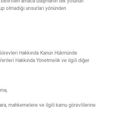
 belirtilen amaca ulaşmanın tek yolunun
 olup olmadığı unsurları yönünden
ve Görevleri Hakkında Kanun Hükmünde
rileri Hakkında Yönetmelik ve ilgili diğer
şma,
ara, mahkemelere ve ilgili kamu görevlilerine