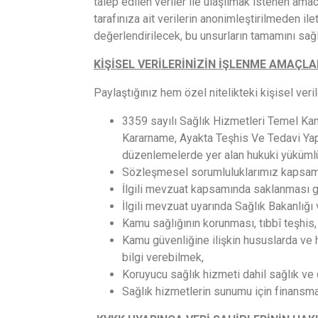
talep edilen veriler ile ulaşılmak istenen am
tarafınıza ait verilerin anonimleştirilmeden il
değerlendirilecek, bu unsurların tamamını sağl
KİŞİSEL VERİLERİNİZİN İŞLENME AMAÇLA
Paylaştığınız hem özel nitelikteki kişisel veril
3359 sayılı Sağlık Hizmetleri Temel Kan
Kararname, Ayakta Teşhis Ve Tedavi Yapıl
düzenlemelerde yer alan hukuki yükümlü
Sözleşmesel sorumluluklarımız kapsamı
İlgili mevzuat kapsamında saklanması ger
İlgili mevzuat uyarında Sağlık Bakanlığı 
Kamu sağlığının korunması, tıbbî teşhis,
Kamu güvenliğine ilişkin hususlarda ve 
bilgi verebilmek,
Koruyucu sağlık hizmeti dahil sağlık ve
Sağlık hizmetlerin sunumu için finansm