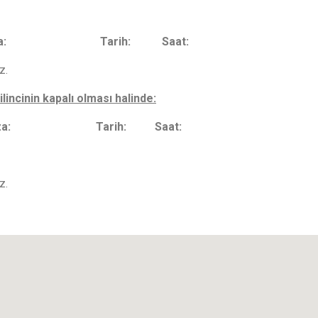
: Tarih: Saat:
z.
incinin kapalı olması halinde:
: İmza: Tarih: Saat:
z.