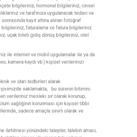
reçete bilgileriniz, hormonal bilgileriniz, cinsel
kanlıklarınız ve tarafınıza uygulanacak tedavi ve
 sonrasında kayıt altına alınan fotoğraf
lgileriniz, faturalama ve fatura bilgileriniz
z, uçak bileti gidiş dönüş bilgileriniz, otel
iz ile internet ve mobil uygulamalar ile ya da
o, kamera kaydı vb.) kişisel verilerinizi
nik ve idari tedbirleri alarak
rşivimizde saklamakta, bu sürenin bitimini
 verileriniz mesleki sır olarak korunup,
plum sağlığının korunması için kişisel tıbbi
lerinde, sadece amaçla sınırlı olarak ve
 iletilmesi yönündeki talepler, talebin amacı,