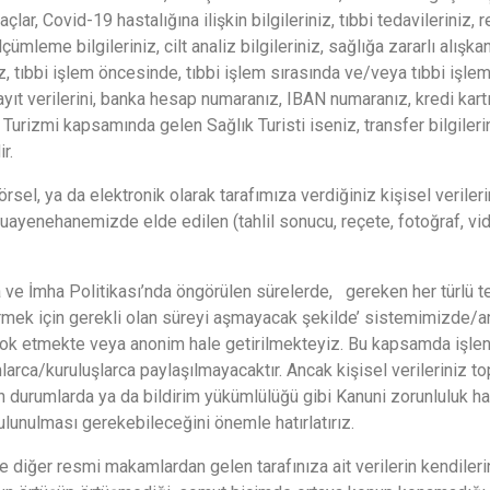
ilaçlar, Covid-19 hastalığına ilişkin bilgileriniz, tıbbi tedavileriniz, 
ölçümleme bilgileriniz, cilt analiz bilgileriniz, sağlığa zararlı alış
iz, tıbbi işlem öncesinde, tıbbi işlem sırasında ve/veya tıbbi işlem
t verilerini, banka hesap numaranız, IBAN numaranız, kredi kartı bi
k Turizmi kapsamında gelen Sağlık Turisti iseniz, transfer bilgilerini
r.
, ya da elektronik olarak tarafımıza verdiğiniz kişisel verilerin
muayenehanemizde elde edilen (tahlil sonucu, reçete, fotoğraf, vide
a ve İmha Politikası’nda öngörülen sürelerde, gereken her türlü tek
mek için gerekli olan süreyi aşmayacak şekilde’ sistemimizde/a
ok etmekte veya anonim hale getirilmekteyiz. Bu kapsamda işlenen
arca/kuruluşlarca paylaşılmayacaktır. Ancak kişisel verileriniz to
 durumlarda ya da bildirim yükümlülüğü gibi Kanuni zorunluluk hal
ulunulması gerekebileceğini önemle hatırlatırız.
iğer resmi makamlardan gelen tarafınıza ait verilerin kendilerine