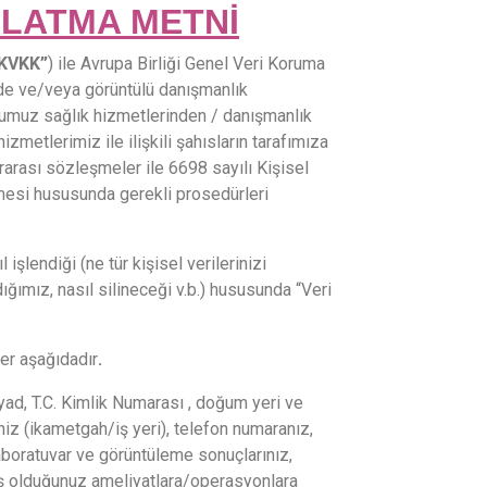
NLATMA METNİ
KVKK”
) ile Avrupa Birliği Genel Veri Koruma
de ve/veya görüntülü danışmanlık
ğumuz sağlık hizmetlerinden / danışmanlık
metlerimiz ile ilişkili şahısların tarafımıza
ararası sözleşmeler ile 6698 sayılı Kişisel
mesi hususunda gerekli prosedürleri
endiği (ne tür kişisel verilerinizi
ığımız, nasıl silineceği v.b.) hususunda “Veri
er aşağıdadır
.
d, T.C. Kimlik Numarası , doğum yeri ve
iniz (ikametgah/iş yeri), telefon numaranız,
laboratuvar ve görüntüleme sonuçlarınız,
çirmiş olduğunuz ameliyatlara/operasyonlara