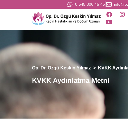
0 545 806 45 45
info@o
Op. Dr. Özgü Keskin Yılmaz
>
KVKK Aydınla
KVKK Aydınlatma Metni