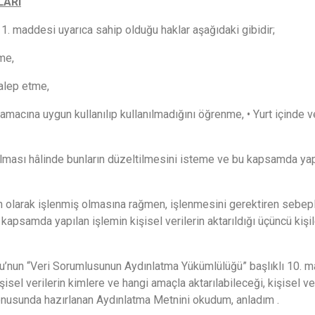
LARI
1. maddesi uyarıca sahip olduğu haklar aşağıdaki gibidir;
me,
talep etme,
amacına uygun kullanılıp kullanılmadığını öğrenme, • Yurt içinde vey
 olması hâlinde bunların düzeltilmesini isteme ve bu kapsamda yapıl
n olarak işlenmiş olmasına rağmen, işlenmesini gerektiren sebeple
apsamda yapılan işlemin kişisel verilerin aktarıldığı üçüncü kişil
nu’nun “Veri Sorumlusunun Aydınlatma Yükümlülüğü” başlıklı 10. m
işisel verilerin kimlere ve hangi amaçla aktarılabileceği, kişisel
onusunda hazırlanan Aydınlatma Metnini okudum, anladım .