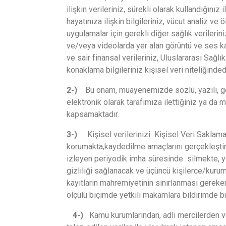
ilişkin verileriniz, sürekli olarak kullandığınız 
hayatınıza ilişkin bilgileriniz, vücut analiz ve 
uygulamalar için gerekli diğer sağlık verilerin
ve/veya videolarda yer alan görüntü ve ses kayı
ve sair finansal verileriniz, Uluslararası Sağlı
konaklama bilgileriniz kişisel veri niteliğindedi
2-)
Bu onam, muayenemizde sözlü, yazılı, görsel
elektronik olarak tarafımıza ilettiğiniz ya da 
kapsamaktadır.
3-)
Kişisel verilerinizi Kişisel Veri Saklam
korumakta,kaydedilme amaçlarını gerçekleştir
izleyen periyodik imha süresinde silmekte, y
gizliliği sağlanacak ve üçüncü kişilerce/kuruml
kayıtların mahremiyetinin sınırlanması gereken
ölçülü biçimde yetkili makamlara bildirimde b
4-)
Kamu kurumlarından, adli mercilerden ve d