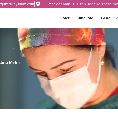
zgukeskinyilmaz.com
Güvenevler Mah. 1919 Sk. Medikal Plaza No:
Estetik
Jinekoloji
Gebelik 
tma Metni