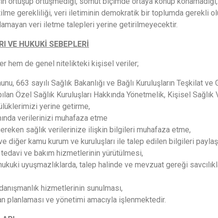
acın örtüşüp örtüşmediği, somut biçimde ortaya konup konamadığı,
etilme gerekliliği, veri iletiminin demokratik bir toplumda gerekli
amayan veri iletme talepleri yerine getirilmeyecektir.
RI VE HUKUKİ SEBEPLERİ
er hem de genel nitelikteki kişisel veriler;
unu, 663 sayılı Sağlık Bakanlığı ve Bağlı Kuruluşların Teşkilat 
an Özel Sağlık Kuruluşları Hakkında Yönetmelik, Kişisel Sağlık Ve
lüklerimizi yerine getirme,
nda verilerinizi muhafaza etme
eken sağlık verilerinize ilişkin bilgileri muhafaza etme,
ve diğer kamu kurum ve kuruluşları ile talep edilen bilgileri payla
 tedavi ve bakım hizmetlerinin yürütülmesi,
hukuki uyuşmazlıklarda, talep halinde ve mevzuat gereği savcılıkl
 danışmanlık hizmetlerinin sunulması,
an planlaması ve yönetimi amacıyla işlenmektedir.