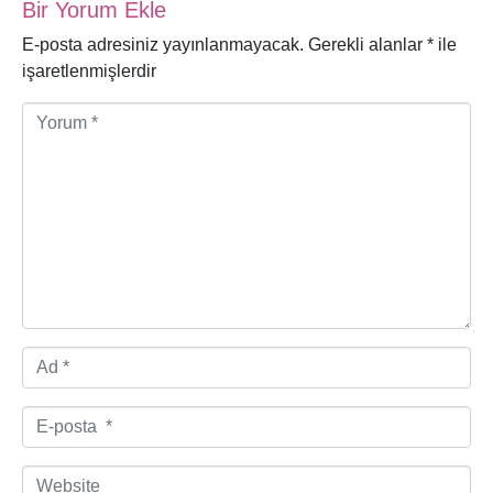
Bir Yorum Ekle
E-posta adresiniz yayınlanmayacak.
Gerekli alanlar
*
ile
işaretlenmişlerdir
Y
o
r
u
m
*
A
d
*
E
-
p
W