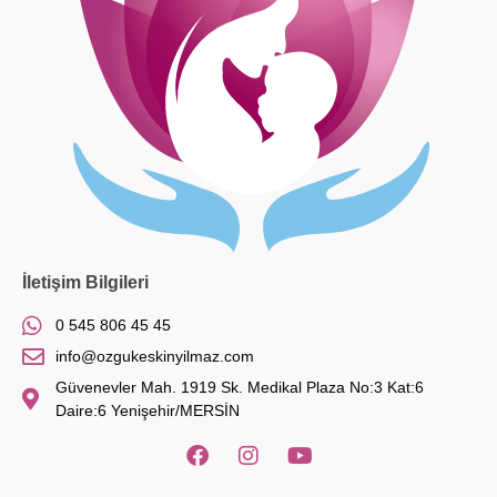
İletişim Bilgileri
0 545 806 45 45
info@ozgukeskinyilmaz.com
Güvenevler Mah. 1919 Sk. Medikal Plaza No:3 Kat:6
Daire:6 Yenişehir/MERSİN