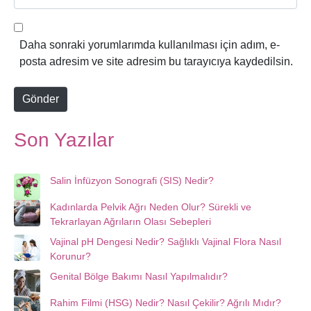
o
e
s
b
t
s
Daha sonraki yorumlarımda kullanılması için adım, e-
a
i
posta adresim ve site adresim bu tarayıcıya kaydedilsin.
*
t
e
Gönder
Son Yazılar
Salin İnfüzyon Sonografi (SIS) Nedir?
Kadınlarda Pelvik Ağrı Neden Olur? Sürekli ve
Tekrarlayan Ağrıların Olası Sebepleri
Vajinal pH Dengesi Nedir? Sağlıklı Vajinal Flora Nasıl
Korunur?
Genital Bölge Bakımı Nasıl Yapılmalıdır?
Rahim Filmi (HSG) Nedir? Nasıl Çekilir? Ağrılı Mıdır?