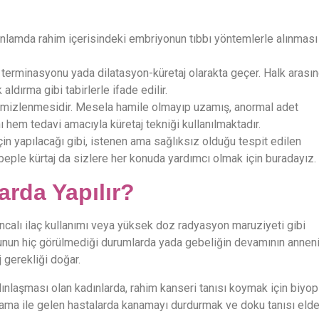
anlamda rahim içerisindeki embriyonun tıbbı yöntemlerle alınması
k terminasyonu yada dilatasyon-küretaj olarakta geçer. Halk arası
 aldırma gibi tabirlerle ifade edilir.
 temizlenmesidir. Mesela hamile olmayıp uzamış, anormal adet
 hem tedavi amacıyla küretaj tekniği kullanılmaktadır.
in yapılacağı gibi, istenen ama sağlıksız olduğu tespit edilen
ebeple kürtaj da sizlere her konuda yardımcı olmak için buradayız.
rda Yapılır?
ncalı ilaç kullanımı veya yüksek doz radyasyon maruziyeti gibi
unun hiç görülmediği durumlarda yada gebeliğin devamının annen
 gerekliği doğar.
lınlaşması olan kadınlarda, rahim kanseri tanısı koymak için biyop
nama ile gelen hastalarda kanamayı durdurmak ve doku tanısı eld