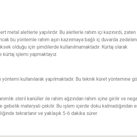
 metal aletlerle yapılırdır. Bu aletlerle rahim içi kazınırdı, zaten
Ancak bu yöntemle rahim aşırı kazınmaya bağlı iç duvarda zedele
ksek olduğu için şimdilerde kullanılmamaktadır. Kürtaj olarak
le kürtaj işlemi yapmaktayız.
öntemi kullanılarak yapılmaktadır. Bu teknik küret yöntemine g
ımlık steril kanüller ile rahim ağzından rahim içine girilir ve nega
le gebelik materyali çekilir. Bu işlem içerde doku kalmadığından 
liğinde tekrarlanır ve yaklaşık 5-6 dakika sürer.