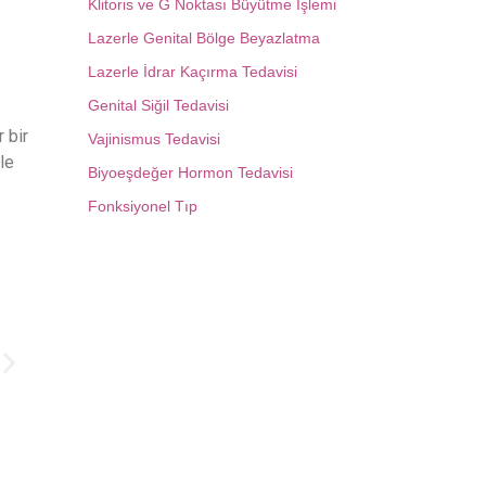
Klitoris ve G Noktası Büyütme İşlemi
Lazerle Genital Bölge Beyazlatma
Lazerle İdrar Kaçırma Tedavisi
Genital Siğil Tedavisi
 bir
Vajinismus Tedavisi
le
Biyoeşdeğer Hormon Tedavisi
Fonksiyonel Tıp
Mersin Kü