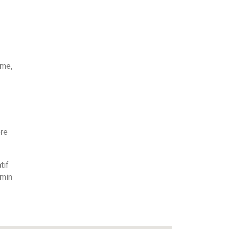
nme,
öre
tif
emin