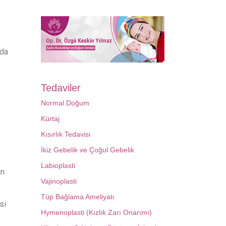
nda
Tedaviler
Normal Doğum
Kürtaj
Kısırlık Tedavisi
İkiz Gebelik ve Çoğul Gebelik
Labioplasti
in
Vajinoplasti
Tüp Bağlama Ameliyatı
si
Hymenoplasti (Kızlık Zarı Onarımı)
e