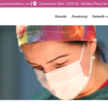
zgukeskinyilmaz.com
Güvenevler Mah. 1919 Sk. Medikal Plaza No:
Estetik
Jinekoloji
Gebelik 