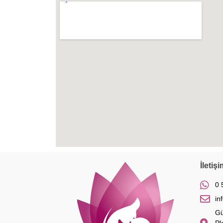
İletişi
0 
in
Gü