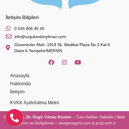
İletişim Bilgileri
0 545 806 45 45
info@ozgukeskinyilmaz.com
Güvenevler Mah. 1919 Sk. Medikal Plaza No:3 Kat:6
Daire:6 Yenişehir/MERSİN
Anasayfa
Hakkımda
İletişim
KVKK Aydınlatma Metni
© 2021
Op. Dr. Özgü Yılmaz Keskin
– Tüm Hakları Saklıdır | Web
Tasarım ve Gelişitirme –
seogezegeni.com
&
proji.com.tr