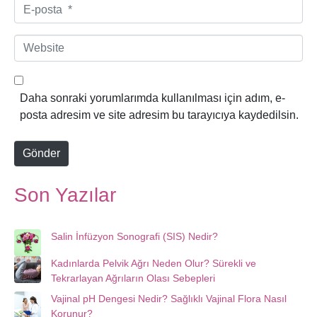
E
-
p
W
o
e
s
b
t
s
Daha sonraki yorumlarımda kullanılması için adım, e-
a
i
posta adresim ve site adresim bu tarayıcıya kaydedilsin.
*
t
e
Gönder
Son Yazılar
Salin İnfüzyon Sonografi (SIS) Nedir?
Kadınlarda Pelvik Ağrı Neden Olur? Sürekli ve
Tekrarlayan Ağrıların Olası Sebepleri
Vajinal pH Dengesi Nedir? Sağlıklı Vajinal Flora Nasıl
Korunur?