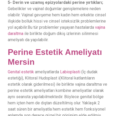
5- Derin ve uzamış epizyolardaki perine yırtıkları;
Gebelikler ve vajinal doğumlar genişlemelere neden
olabilir. Vajinal gevşeme hem kadın hem erkekte cinsel
ilişkide bolluk hissi ve cinsel isteksizlik problemlerine
yol açabilir.Bu tür problemler yaşayan hastalarda
vajina
daraltma
ile birlikte doğum dikiş izlerinin silinmesi
ameliyatı da yapılabilir.
Perine Estetik Ameliyatı
Mersin
Genital estetik
ameliyatlarda
Labioplasti
(İç dudak
estetiği), Klitoral Hudoplast i(Klitoral katlantıların
estetik olarak giderilmesi) ile birlikte vajina daraltma ve
perine estetik ameliyatları kombine ameliyatlar olarak
aynı seansta yapılabilmektedir. Böylece genital bölge
hem içten hem de dıştan düzeltilmiş olur. Yaklaşık 2
saat süren bir ameliyatla hem estetik hem fonksiyonel
anlamda son derece güzel bir görünüm elde edilmiş