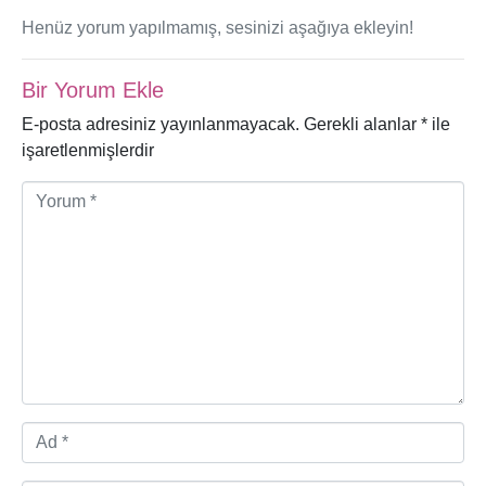
Henüz yorum yapılmamış, sesinizi aşağıya ekleyin!
Bir Yorum Ekle
E-posta adresiniz yayınlanmayacak.
Gerekli alanlar
*
ile
işaretlenmişlerdir
Y
o
r
u
m
*
A
d
*