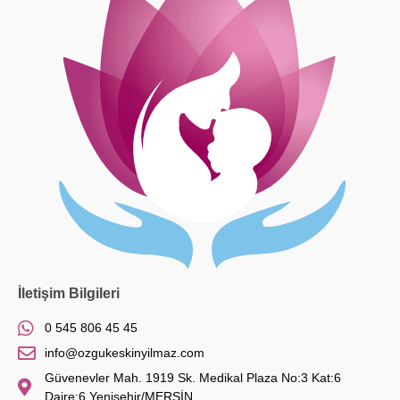
İletişim Bilgileri
0 545 806 45 45
info@ozgukeskinyilmaz.com
Güvenevler Mah. 1919 Sk. Medikal Plaza No:3 Kat:6
Daire:6 Yenişehir/MERSİN