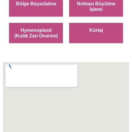
Bölge Beyazlatma
Noktası Büyütme
İşlemi
Hymenoplasti
Kürtaj
(Kızlık Zarı Onarımı)