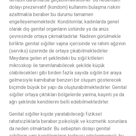
dolayı prezervatif (kondom) kullanımı bulaşma riskini
azaltmakla beraber bu durumu tamamen
engelleyememektedir. Kondilomlar, kadınlarda genel
olarak dış genital organların üstünde ya da anüs
çevresinde ortaya çıkmaktadırlar. Nadiren görülmekle
birlikte genital siğiller vajina içerisinde ve rahim ağzının
(serviks) üzerinde de ortaya çıkabilmektedirler.
Meydana gelen et şeklindeki bu siğil kitleleri
mikroskop ile tanımlanabilecek şekilde küçük
olabilecekleri gibi birden fazla sayıda siğilin bir araya
gelmesiyle karnıbahar benzeri bir oluşum gösterecek
biçimde büyük bir yapı da oluşturabilmektedirler. Genital
siğiller ortaya çıktıkları bölgelerde yanma, kaşıntı ya da
ağrı şeklinde kendilerini belli edebilmektedirler.
Genital siğiller kişide yaratabileceği fiziksel
rahatsızlıklarla beraber psikolojik ve kozmetik sorunlara
da neden olmaktadır. Bu sebepten dolayı genital
siğillerin yani kondilomların tedavisi ertelenmemeli, bu