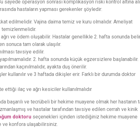
 Bu sayede operasyon sonrası komplikasyon riski kontrol altına alın
nrasında hastaların yapması gerekenler şöyledir:
kat edilmelidir. Vajina daima temiz ve kuru olmalıdır. Ameliyat
 temizlenmelidir.
ğrı ve ödem oluşabilir. Hastalar genellikle 2. hafta sonunda beli
en sonuca tam olarak ulaşılır.
ılması tavsiye edilir.
yapılmamalıdır. 2. hafta sonunda küçük egzersizlere başlanabilir.
rından kaçınılmalıdır, ayakta duş önerilir.
er kullanılır ve 3 haftada dikişler erir. Farklı bir durumda doktor
ttiği ilaç ve ağrı kesiciler kullanılmalıdır
ında başarılı ve tecrübeli bir hekime muayene olmak her hastanın 
 uzmanlaşmış ve hastalar tarafından tavsiye edilen cerrah ve kinik
doğum doktoru
seçenekleri içinden istediğiniz hekime muayene
e ve konfora ulaşabilirsiniz.