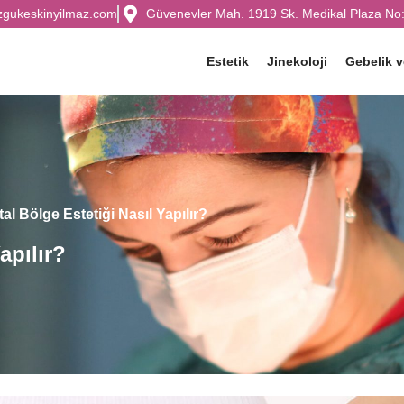
zgukeskinyilmaz.com
Güvenevler Mah. 1919 Sk. Medikal Plaza No:
Estetik
Jinekoloji
Gebelik 
al Bölge Estetiği Nasıl Yapılır?
apılır?