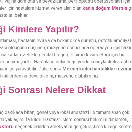
i, vajina daraltma ve beyazlatma, perinoplasti operasyonları için
emler için hastalara hizmet veren alan olan
kadın doğum Mersin
g
staları bekler.
i Kimlere Yapılır?
ısıtlaması, hastanın evli ya da bekar olma durumu, estetik ameliyat
iyacı olduğunu düşünen, muayene sonucunda operasyon için hazır
una kadar özellikle genital bölge gelişimi devam ettiği için bu
 seçimi şarttır. Hastaların bulunduğu yerde konuyla ilgili araştı
sı işe yarayabilir. Daha sonra
Mersin kadın hastalıkları uzman
liniklerden randevu alabilir, muayene olabilirsiniz.
ği Sonrası Nelere Dikkat
kaç dakikada biten, genel veya lokal anestezi ile tamamlanan çok
ın yaklaşımı farklıdır. Hastalar işlem sonrası hekimini dinlemeli,
oktoru
seçeneklerinden ameliyatını gerçekleştiren kliniğe kontro