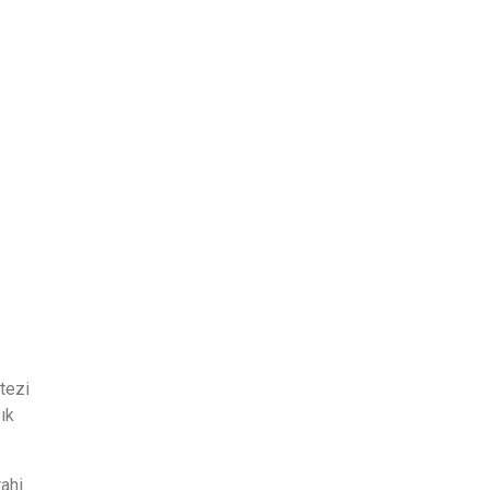
tezi
ık
rahi