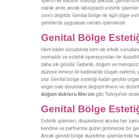
işlemi her kadının istediği şekilde, genital böl
olarak anılır, ancak labioplasti estetik işlemle
sınırlı değildir. Genital bölge ile ilgili diğer 
şehirlerde uygulanan cerrahi işlemlerdir.
Genital Bölge Esteti
Hem kadın vücudunda hem de erkek vücudunda 
normaldir ve estetik operasyonları ile düzel
daha sık görülür. Gebelik, doğum ve menopoz
düzeye inmesi ile kadınlarda oluşan sarkma, yı
olur. Genital bölge estetiği kadın genital org
engel olan durumların değiştirilmesi ve düzelt
doğum doktoru Mersin
gibi Türkiye’nin önde
Genital Bölge Esteti
Estetik işlemleri, düşünülenin aksine her zama
kendine ve partnerine güzel görünecek bir gen
Ancak genital bölge düzeltme işlemlerinde has