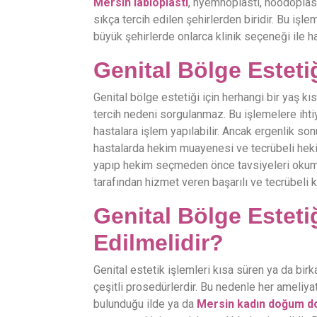
Mersin labioplasti
, hyemnoplasti, hoodoplast
sıkça tercih edilen şehirlerden biridir. Bu işl
büyük şehirlerde onlarca klinik seçeneği ile ha
Genital Bölge Estetiğ
Genital bölge estetiği için herhangi bir yaş k
tercih nedeni sorgulanmaz. Bu işlemelere iht
hastalara işlem yapılabilir. Ancak ergenlik son
hastalarda hekim muayenesi ve tecrübeli hekim
yapıp hekim seçmeden önce tavsiyeleri okuma
tarafından hizmet veren başarılı ve tecrübeli k
Genital Bölge Esteti
Edilmelidir?
Genital estetik işlemleri kısa süren ya da bir
çeşitli prosedürlerdir. Bu nedenle her ameliyat
bulunduğu ilde ya da
Mersin kadın doğum d