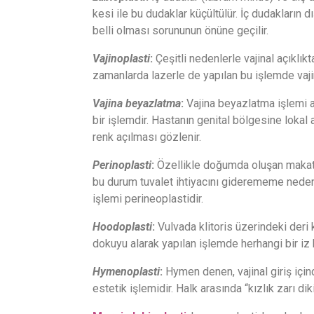
kesi ile bu dudaklar küçültülür. İç dudakların
belli olması sorununun önüne geçilir.
Vajinoplasti
:
Çeşitli nedenlerle vajinal açıklıkt
zamanlarda lazerle de yapılan bu işlemde vajinal
Vajina beyazlatma
:
Vajina beyazlatma işlemi a
bir işlemdir. Hastanın genital bölgesine lokal a
renk açılması gözlenir.
Perinoplasti
:
Özellikle doğumda oluşan makat il
bu durum tuvalet ihtiyacını giderememe nedeni
işlemi perineoplastidir.
Hoodoplasti
:
Vulvada klitoris üzerindeki deri k
dokuyu alarak yapılan işlemde herhangi bir iz
Hymenoplasti
:
Hymen denen, vajinal giriş için
estetik işlemidir. Halk arasında “kızlık zarı diki