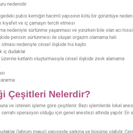
uru nedenidir:
ölgedeki pubis kemiğin hacimli yapısının kötü bir görüntüye neden
 kıyafet ve iç çamaşırı tercih etmesi
kma nedeniyle sürtünme yaşanması ve yürürken bile olan acı hissi
şkide penisin sürtünmesi ile oluşan orgazm olamama hali
 olması nedeniyle cinsel ilişkide his kaybı
ık iç dudaklar
 üzerine katlantı oluşturmasıyla cinsel ilişkide zevk alamama
ı
ası
 kararma
i Çeşitleri Nelerdir?
muna ve istenen işleme göre çeşitlenir. Bazı işlemlerde lokal anes
 cerrahi operasyon olduğu için genel anestezi altında yapılır. En s
dudaklar (labrum majus) yapısında sarkma ve büyüme olabilir. Cer