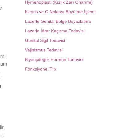
Hymenoplasti (Kızlık Zarı Onarımı)
e
Klitoris ve G Noktası Büyütme İşlemi
Lazerle Genital Bölge Beyazlatma
Lazerle İdrar Kaçırma Tedavisi
Genital Siğil Tedavisi
Vajinismus Tedavisi
imi
Biyoeşdeğer Hormon Tedavisi
imum
Fonksiyonel Tıp
k
e
n
ir.
r.