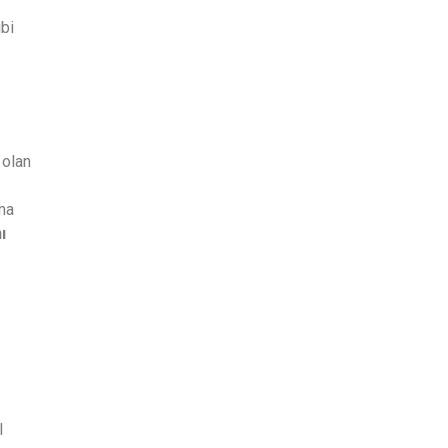
ibi
 olan
rma
ı
l