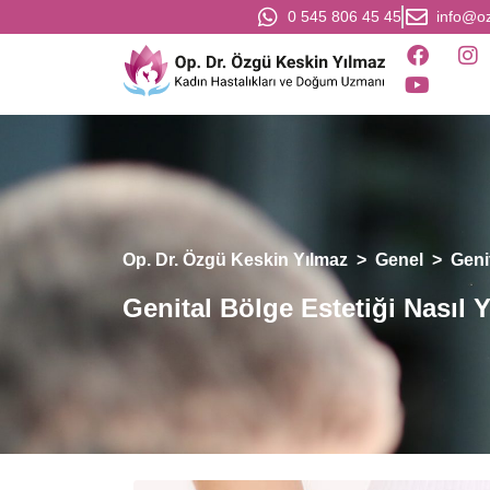
0 545 806 45 45
info@o
Op. Dr. Özgü Keskin Yılmaz
>
Genel
>
Genit
Genital Bölge Estetiği Nasıl Y