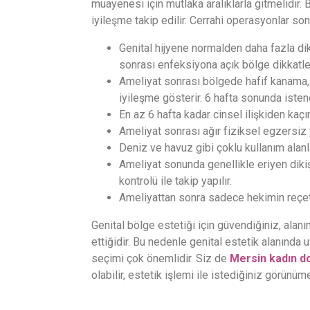
muayenesi için mutlaka aralıklarla gitmelidir.
iyileşme takip edilir. Cerrahi operasyonlar so
Genital hijyene normalden daha fazla dik
sonrası enfeksiyona açık bölge dikkatle
Ameliyat sonrası bölgede hafif kanama, a
iyileşme gösterir. 6 hafta sonunda isten
En az 6 hafta kadar cinsel ilişkiden kaçın
Ameliyat sonrası ağır fiziksel egzersiz 
Deniz ve havuz gibi çoklu kullanım alanla
Ameliyat sonunda genellikle eriyen dikişl
kontrolü ile takip yapılır.
Ameliyattan sonra sadece hekimin reçete e
Genital bölge estetiği için güvendiğiniz, alan
ettiğidir. Bu nedenle genital estetik alanında
seçimi çok önemlidir. Siz de
Mersin kadın 
olabilir, estetik işlemi ile istediğiniz görünüm