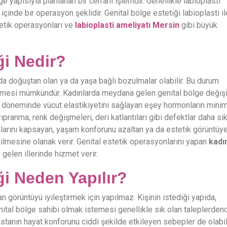
ge yapısıyla planlanan bir cerrahi işlemdir. Genellikle labioplasti
r içinde bir operasyon şeklidir. Genital bölge estetiği labioplasti il
estetik operasyonları ve
labioplasti ameliyatı Mersin
gibi büyük
ği Nedir?
doğuştan olan ya da yaşa bağlı bozulmalar olabilir. Bu durum
tilmesi mümkündür. Kadınlarda meydana gelen genital bölge değiş
 döneminde vücut elastikiyetini sağlayan eşey hormonların min
pranma, renk değişmeleri, deri katlantıları gibi defektlar daha sı
anlarını kapsayan, yaşam konforunu azaltan ya da estetik görüntüy
ilmesine olanak verir. Genital estetik operasyonlarını yapan
kadı
 gelen illerinde hizmet verir.
ği Neden Yapılır?
n görüntüyü iyileştirmek için yapılmaz. Kişinin istediği yapıda,
ital bölge sahibi olmak istemesi genellikle sık olan taleplerdend
tanın hayat konforunu ciddi şekilde etkileyen sebepler de olabili