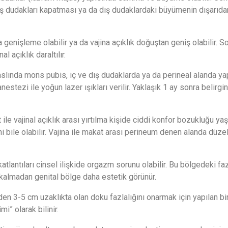
 dış dudakları kapatması ya da dış dudaklardaki büyümenin dışarıda
a genişleme olabilir ya da vajina açıklık doğuştan geniş olabilir. S
 açıklık daraltılır.
slında mons pubis, iç ve dış dudaklarda ya da perineal alanda ya
nestezi ile yoğun lazer ışıkları verilir. Yaklaşık 1 ay sonra belirgin
e vajinal açıklık arası yırtılma kişide ciddi konfor bozukluğu yaşa
 bile olabilir. Vajina ile makat arası perineum denen alanda düz
atlantıları cinsel ilişkide orgazm sorunu olabilir. Bu bölgedeki fa
 kalmadan genital bölge daha estetik görünür.
den 3-5 cm uzaklıkta olan doku fazlalığını onarmak için yapılan bi
mi” olarak bilinir.