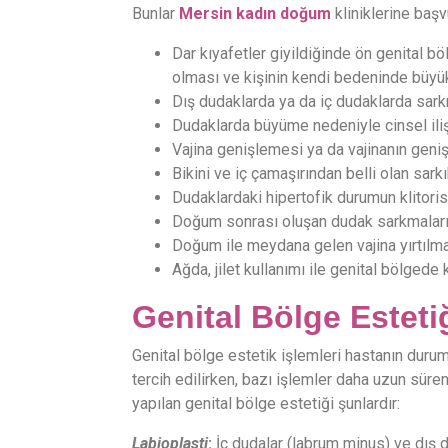
Bunlar
Mersin kadın doğum
kliniklerine başv
Dar kıyafetler giyildiğinde ön genital b
olması ve kişinin kendi bedeninde büyük
Dış dudaklarda ya da iç dudaklarda sar
Dudaklarda büyüme nedeniyle cinsel ili
Vajina genişlemesi ya da vajinanın geniş
Bikini ve iç çamaşırından belli olan sark
Dudaklardaki hipertofik durumun klitoris
Doğum sonrası oluşan dudak sarkmalar
Doğum ile meydana gelen vajina yırtılm
Ağda, jilet kullanımı ile genital bölgede
Genital Bölge Estetiğ
Genital bölge estetik işlemleri hastanın duru
tercih edilirken, bazı işlemler daha uzun süren
yapılan genital bölge estetiği şunlardır:
Labioplasti
:
İç dudalar (labrum minus) ve dış 