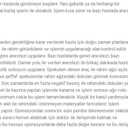
i kadında görülmeye başlanır. Yani gebelik ya da herhangi bir
 kürtaj işlemi ile alınabilir. İşlem kısa sürer ve bazı hastada ane
eden gerektiğine karar verilerek hasta için doğru zaman planlanır
e rahim görüntülenir ve işlemin uygulanacağı alan kontrol edilir.
öre anestezi uygulanır. Bazı hastalarda genel anestezi, bazı
dilebilir. Damar yolu ile verilen anestezi ile birkaç dakikada hast
ptik solüsyon uygulanır. Spekulum denen araç ile rahim ağzı açılır
ik ve şeffaf spekulumlar rahim ağzındaki dokuları görmek konusun
ir. Son zamanlarda en fazla negatif basınç ile rahimdeki dokuları 
ret ile kazıma yapılan işlemde kanama ve işlem sonrası ağrı riski
nimum riskle bu işlem tamamlanabilir. Küçük bir kanül yardımıyla
n alet ile rahimdeki istenmeyen materyaller temizlenir. İşlem
 yapılır. Operasyondan sonra bir süre pembe lekelenmeler olabili
bu süreci hemen atlatmak için doktor ile iletişimde kalmak ve
isi bu hassas operasyonlarda daha fazla değer kazanır ve bu ileti