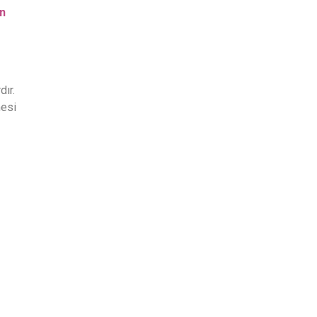
n
dır.
mesi