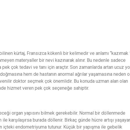
bilinen kürtaj, Fransızca kökenli bir kelimedir ve anlamı “kazımak ”
meyen materyaller bir nevi kazınarak alınır. Bu nedenle sadece
a pek çok tedavi ve tanı için araçtır. Son zamanlarda artan ucuz yo
ın doğmasına hem de hastanın anormal ağrılar yaşamasına neden ol
güvenilir doktor seçmek çok önemlidir. Bu konuda uzman alan olan
inde hizmet veren pek çok seçeneğe sahiptir.
şeceği organ yapısını bilmek gerekebilir. Normal bir döllenmede
le karşılaşırsa burada döllenir. Birkaç günde hücre artışı yaşaya
n içteki endometriyuma tutunur. Küçük bir yapışma ile gebelik