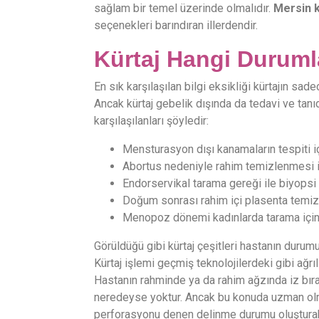
sağlam bir temel üzerinde olmalıdır.
Mersin k
seçenekleri barındıran illerdendir.
Kürtaj Hangi Durumla
En sık karşılaşılan bilgi eksikliği kürtajın s
Ancak kürtaj gebelik dışında da tedavi ve tanı
karşılaşılanları şöyledir:
Mensturasyon dışı kanamaların tespiti iç
Abortus nedeniyle rahim temizlenmesi iç
Endorservikal tarama gereği ile biyopsi 
Doğum sonrası rahim içi plasenta temiz
Menopoz dönemi kadınlarda tarama için 
Görüldüğü gibi kürtaj çeşitleri hastanın durumun
Kürtaj işlemi geçmiş teknolojilerdeki gibi ağrıl
Hastanın rahminde ya da rahim ağzında iz bıra
neredeyse yoktur. Ancak bu konuda uzman olma
perforasyonu denen delinme durumu oluşturabili