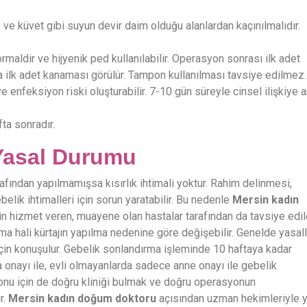
 ve küvet gibi suyun devir daim olduğu alanlardan kaçınılmalıdır.
ormaldir ve hijyenik ped kullanılabilir. Operasyon sonrası ilk adet
a ilk adet kanaması görülür. Tampon kullanılması tavsiye edilmez.
e enfeksiyon riski oluşturabilir. 7-10 gün süreyle cinsel ilişkiye a
ta sonradır.
 Yasal Durumu
arafından yapılmamışsa kısırlık ihtimali yoktur. Rahim delinmesi,
elik ihtimalleri için sorun yaratabilir. Bu nedenle
Mersin kadın
in hizmet veren, muayene olan hastalar tarafından da tavsiye edi
olma hali kürtajın yapılma nedenine göre değişebilir. Genelde yasall
çin konuşulur. Gebelik sonlandırma işleminde 10 haftaya kadar
ba onayı ile, evli olmayanlarda sadece anne onayı ile gebelik
nu için de doğru kliniği bulmak ve doğru operasyonun
r.
Mersin kadın doğum doktoru
açısından uzman hekimleriyle 