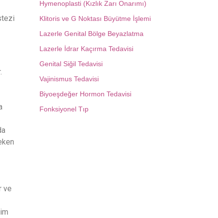
Hymenoplasti (Kızlık Zarı Onarımı)
stezi
Klitoris ve G Noktası Büyütme İşlemi
Lazerle Genital Bölge Beyazlatma
Lazerle İdrar Kaçırma Tedavisi
Genital Siğil Tedavisi
.
Vajinismus Tedavisi
Biyoeşdeğer Hormon Tedavisi
a
Fonksiyonel Tıp
.
da
çeken
r ve
şim