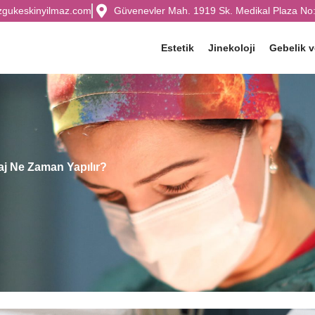
zgukeskinyilmaz.com
Güvenevler Mah. 1919 Sk. Medikal Plaza No:
Estetik
Jinekoloji
Gebelik 
aj Ne Zaman Yapılır?