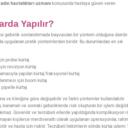
adın hastalıkları uzmanı
konusunda hastaya güven veren
rda Yapılır?
adece gebelik sonlandırmada başvurulan bir yöntem olduğuna dairdir.
da uygulanan pratik yöntemlerden biridir. Bu durumlardan en sık
in probe kürtaj
in revizyon kürtaj
amacıyla yapılan kürtaj fraksiyonel kürtaj
lenmesi için boom kütaj
pipelle kürtaj
a ve kliniğine göre değişebilir ve farklı yöntemler kullanılabilir.
ı, kanamalı ve sonraki gebeliklerde risk oluşturan bir işlem değildi
kmaz. Güvenilir ve tecrübeli ellerde yapıldığında komplikasyon r
yan kişilerce merdivenaltı olarak uygulanan operasyonlar, rahi
r ve hasta için risktir. Tecrübeli hekimlerin elinde kürtaj işlemi 