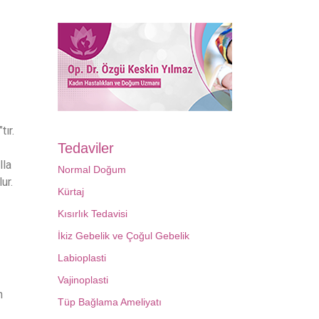
tır.
Tedaviler
lla
Normal Doğum
ur.
Kürtaj
Kısırlık Tedavisi
İkiz Gebelik ve Çoğul Gebelik
Labioplasti
Vajinoplasti
n
Tüp Bağlama Ameliyatı