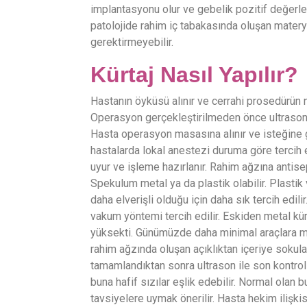
implantasyonu olur ve gebelik pozitif değerler
patolojide rahim iç tabakasında oluşan materyal
gerektirmeyebilir.
Kürtaj Nasıl Yapılır?
Hastanın öyküsü alınır ve cerrahi prosedürün n
Operasyon gerçekleştirilmeden önce ultrason il
Hasta operasyon masasına alınır ve isteğine g
hastalarda lokal anestezi duruma göre tercih e
uyur ve işleme hazırlanır. Rahim ağzına antise
Spekulum metal ya da plastik olabilir. Plast
daha elverişli olduğu için daha sık tercih edil
vakum yöntemi tercih edilir. Eskiden metal kü
yüksekti. Günümüzde daha minimal araçlara mi
rahim ağzında oluşan açıklıktan içeriye sokula
tamamlandıktan sonra ultrason ile son kontrol
buna hafif sızılar eşlik edebilir. Normal olan 
tavsiyelere uymak önerilir. Hasta hekim ilişk