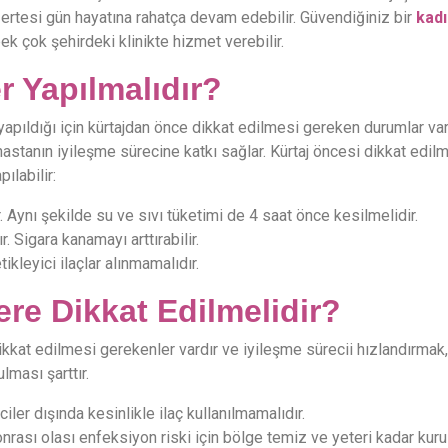
 ertesi gün hayatına rahatça devam edebilir. Güvendiğiniz bir
kadı
k çok şehirdeki klinikte hizmet verebilir.
r Yapılmalıdır?
yapıldığı için kürtajdan önce dikkat edilmesi gereken durumlar var
hastanın iyileşme sürecine katkı sağlar. Kürtaj öncesi dikkat edil
ılabilir:
 Aynı şekilde su ve sıvı tüketimi de 4 saat önce kesilmelidir.
r. Sigara kanamayı arttırabilir.
ikleyici ilaçlar alınmamalıdır.
re Dikkat Edilmelidir?
ikkat edilmesi gerekenler vardır ve iyileşme sürecii hızlandırmak,
ması şarttır.
ciler dışında kesinlikle ilaç kullanılmamalıdır.
nrası olası enfeksiyon riski için bölge temiz ve yeteri kadar kuru