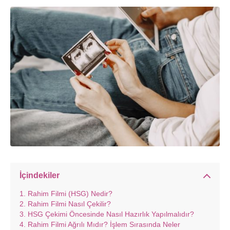
İçindekiler
Rahim Filmi (HSG) Nedir?
Rahim Filmi Nasıl Çekilir?
HSG Çekimi Öncesinde Nasıl Hazırlık Yapılmalıdır?
Rahim Filmi Ağrılı Mıdır? İşlem Sırasında Neler