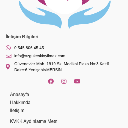
İletişim Bilgileri
0 545 806 45 45
info@ozgukeskinyilmaz.com
Güvenevler Mah. 1919 Sk. Medikal Plaza No:3 Kat:6
Daire:6 Yenişehir/MERSİN
Anasayfa
Hakkımda
İletişim
KVKK Aydınlatma Metni