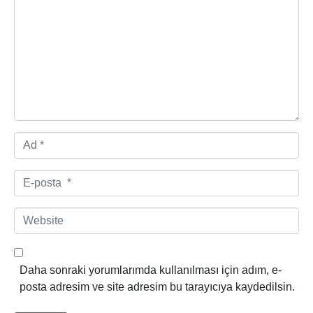
o
r
u
m
*
A
d
*
E
-
p
W
o
e
s
b
t
s
Daha sonraki yorumlarımda kullanılması için adım, e-
a
i
posta adresim ve site adresim bu tarayıcıya kaydedilsin.
*
t