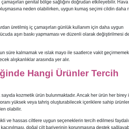
 çamaşırları genital bölge sağlığını doğrudan etkileyebilir. Hava
oluşmasına neden olabilirken, uygun kumaş seçimi cildin daha 
dan üretilmiş iç çamaşırları günlük kullanım için daha uygun
 vücuda aşırı baskı yapmaması ve düzenli olarak değiştirilmesi d
uzun süre kalmamak ve ıslak mayo ile saatlerce vakit geçirmeme
ek alışkanlıklar arasında yer alır.
iğinde Hangi Ürünler Tercih
 sayıda kozmetik ürün bulunmaktadır. Ancak her ürün her birey i
oranı yüksek veya tahriş oluşturabilecek içeriklere sahip ürünle
n olabilir.
 ve hassas ciltlere uygun seçeneklerin tercih edilmesi faydalı
kaçınılması, doğal cilt bariyerinin korunmasına destek sağlayabi