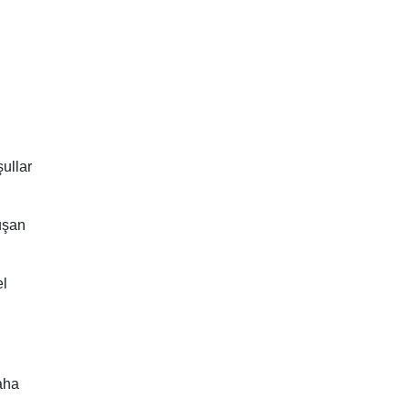
ullar
luşan
el
aha