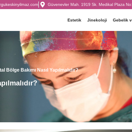
zgukeskinyilmaz.com
Güvenevler Mah. 1919 Sk. Medikal Plaza No:
Estetik
Jinekoloji
Gebelik 
tal Bölge Bakımı Nasıl Yapılmalıdır?
pılmalıdır?