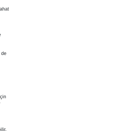
rahat
e
k de
çin
r
lir.