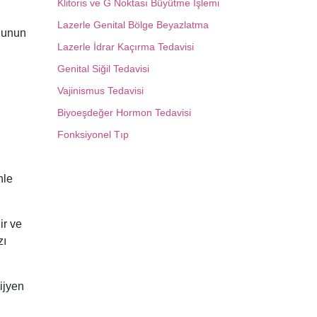
Klitoris ve G Noktası Büyütme İşlemi
Lazerle Genital Bölge Beyazlatma
 Bunun
Lazerle İdrar Kaçırma Tedavisi
Genital Siğil Tedavisi
Vajinismus Tedavisi
Biyoeşdeğer Hormon Tedavisi
Fonksiyonel Tıp
nle
ir ve
zı
ijyen