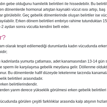
ın gebe olduğunu hamilelik belirtileri ile hissedebilir. Bu belirtil
n dönemlerde hormonal artıştan kaynaklı vücut ısısı artışı, baş
 görülebilir. Geç gebelik dönemlerinde oluşan belirtiler ise vüc
ayılabilir. Erken dönem belirtileri embriyo rahime tutunduktan 1
5-2 aydan sonra vücutta kendini belli eder.
ir?
am olarak tespit edilemediği durumlarda kadın vücudunda erke
idir;
 kadınlarda yumurta çatlaması, adet kanamasından 13-14 gün 
e sperm ile karşılaşırsa gebelik meydana gelir. Döllenme oldukt
tunur. Bu dönemlerde hafif düzeyde lekelenme tarzında kanamal
ik belirtileri arasındadır.
rken belirtilerindendir.
erden yarım derece yükseklik görülmesi erken gebelik belirtileri
ücudunda görülen çeşitli farklılıklar arasında kalp atışının hızl