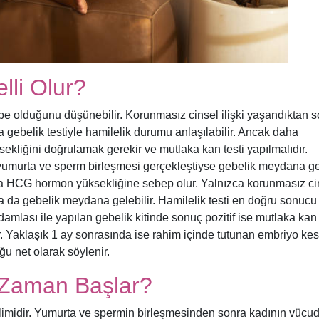
lli Olur?
 olduğunu düşünebilir. Korunmasız cinsel ilişki yaşandıktan s
a gebelik testiyle hamilelik durumu anlaşılabilir. Ancak daha
iğini doğrulamak gerekir ve mutlaka kan testi yapılmalıdır.
murta ve sperm birleşmesi gerçekleştiyse gebelik meydana gel
ta HCG hormon yüksekliğine sebep olur. Yalnızca korunmasız ci
nra da gebelik meydana gelebilir. Hamilelik testi en doğru sonucu
 damlası ile yapılan gebelik kitinde sonuç pozitif ise mutlaka kan
 Yaklaşık 1 ay sonrasında ise rahim içinde tutunan embriyo kes
u net olarak söylenir.
Ne Zaman Başlar?
ilimidir. Yumurta ve spermin birleşmesinden sonra kadının vüc