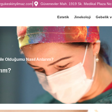
zgukeskinyilmaz.com
Güvenevler Mah. 1919 Sk. Medikal Plaza No:
Estetik
Jinekoloji
Gebelik 
le Olduğumu Nasıl Anlarım?
rım?