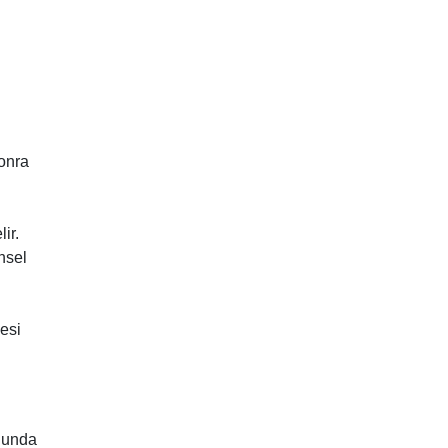
onra
ir.
nsel
esi
udunda