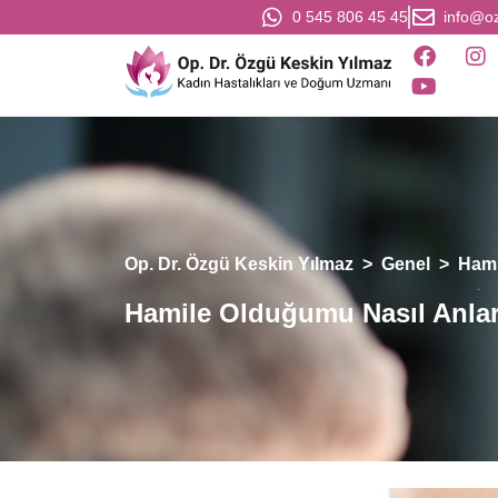
0 545 806 45 45
info@o
Op. Dr. Özgü Keskin Yılmaz
>
Genel
>
Hami
Hamile Olduğumu Nasıl Anla