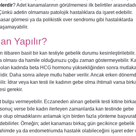
elerdir
? Adet kanamalarının görülmemesi ilk belirtiler arasındadı
nkü adetin olmaması patolojik hastalıklara da işaret edebilir.
sar görmesi ya da polikistik over sendromu gibi hastalıklarda
yaşamayabilir.
an Yapılır?
tibaren basit bir kan testiyle gebelik durumu kesinleştirilebilir.
olması da hamile olduğunuzu çoğu zaman göstermeyebilir. K
i olan kadında beta HCG hormonu yüksekliğinden sonra mutlak
lidir. Daha sonra aileye mutlu haber verilir. Ancak erken dönem
ir. İdrar veya kan testi ile kadının gebe olma ihtimali varsa birk
si gerekir.
bulgu vermeyebilir. Eczaneden alınan gebelik testi kitine birka
f sonuç verse bile kadın ilerleyen zamanlarda kan testinde gebe
 olup olmadıklarını anlamak için birden fazla yönteme başvurabi
edebilirler. Örneğin; adet kanaması birkaç gün gecikince gebelik
 rahimde ya da endometriumda hastalık olabileceğini işaret eder 