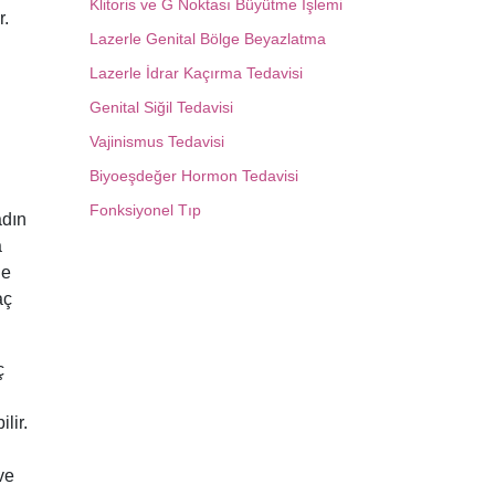
Klitoris ve G Noktası Büyütme İşlemi
r.
Lazerle Genital Bölge Beyazlatma
Lazerle İdrar Kaçırma Tedavisi
Genital Siğil Tedavisi
Vajinismus Tedavisi
Biyoeşdeğer Hormon Tedavisi
Fonksiyonel Tıp
adın
a
de
aç
ç
lir.
ve