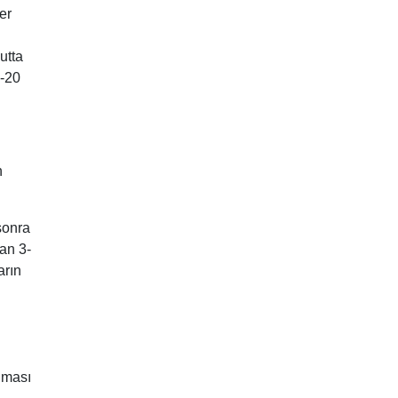
er
utta
5-20
n
sonra
an 3-
arın
anması