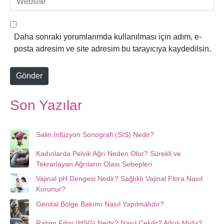
o
e
s
b
t
s
Daha sonraki yorumlarımda kullanılması için adım, e-
a
i
posta adresim ve site adresim bu tarayıcıya kaydedilsin.
*
t
e
Gönder
Son Yazılar
Salin İnfüzyon Sonografi (SIS) Nedir?
Kadınlarda Pelvik Ağrı Neden Olur? Sürekli ve
Tekrarlayan Ağrıların Olası Sebepleri
Vajinal pH Dengesi Nedir? Sağlıklı Vajinal Flora Nasıl
Korunur?
Genital Bölge Bakımı Nasıl Yapılmalıdır?
Rahim Filmi (HSG) Nedir? Nasıl Çekilir? Ağrılı Mıdır?