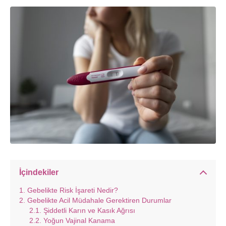
İçindekiler
Gebelikte Risk İşareti Nedir?
Gebelikte Acil Müdahale Gerektiren Durumlar
Şiddetli Karın ve Kasık Ağrısı
Yoğun Vajinal Kanama