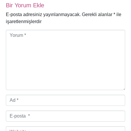
Bir Yorum Ekle
E-posta adresiniz yayınlanmayacak.
Gerekli alanlar
*
ile
işaretlenmişlerdir
Y
o
r
u
m
*
A
d
*
E
-
p
W