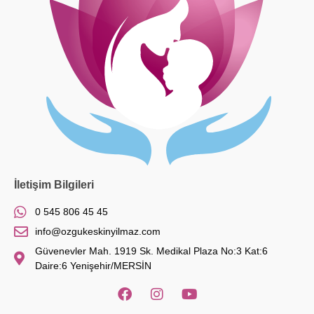
İletişim Bilgileri
0 545 806 45 45
info@ozgukeskinyilmaz.com
Güvenevler Mah. 1919 Sk. Medikal Plaza No:3 Kat:6
Daire:6 Yenişehir/MERSİN