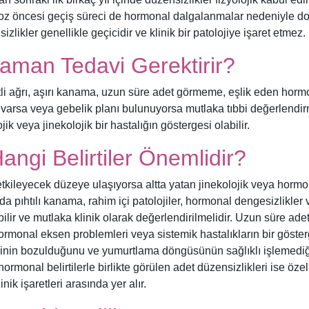
z öncesi geçiş süreci de hormonal dalgalanmalar nedeniyle d
likler genellikle geçicidir ve klinik bir patolojiye işaret etmez.
Zaman Tedavi Gerektirir?
etli ağrı, aşırı kanama, uzun süre adet görmeme, eşlik eden horm
i) varsa veya gebelik planı bulunuyorsa mutlaka tıbbi değerlendi
ik veya jinekolojik bir hastalığın göstergesi olabilir.
angi Belirtiler Önemlidir?
 etkileyecek düzeye ulaşıyorsa altta yatan jinekolojik veya horm
 da pıhtılı kanama, rahim içi patolojiler, hormonal dengesizlikler
ebilir ve mutlaka klinik olarak değerlendirilmelidir. Uzun süre ade
monal eksen problemleri veya sistemik hastalıkların bir göster
sinin bozulduğunu ve yumurtlama döngüsünün sağlıklı işlemediğ
hormonal belirtilerle birlikte görülen adet düzensizlikleri ise özel
ik işaretleri arasında yer alır.