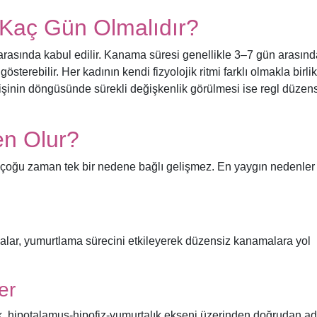
Kaç Gün Olmalıdır?
rasında kabul edilir. Kanama süresi genellikle 3–7 gün arasınd
sterebilir. Her kadının kendi fizyolojik ritmi farklı olmakla birlik
işinin döngüsünde sürekli değişkenlik görülmesi ise regl düzens
en Olur?
e çoğu zaman tek bir nedene bağlı gelişmez. En yaygın nedenler
lar, yumurtlama sürecini etkileyerek düzensiz kanamalara yol
er
ük, hipotalamus-hipofiz-yumurtalık ekseni üzerinden doğrudan ad