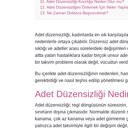
Adet Düzensizliği Kısırlığa Neden Olur mu?
Adet Düzensizliğini Önlemek İçin Neler Yapıla
Ne Zaman Doktora Başvurulmalı?
Adet düzensizliği, kadınlarda en sık karşılaşıla
nedenlerle ortaya çıkabilir. Düzensiz adet dön
sıklığı ve adetler arası sürelerdeki değişimle
altta yatan hastalıklara kadar birçok unsur ade
bir takvim problemi olarak değil, vücudun verdiğ
Bu içerikte adet düzensizliğinin nedenleri, ha
gerektirdiği ve nasıl teşhis edilip yönetilmesi 
Adet Düzensizliği Nedi
Adet düzensizliği; regl döngüsünün süresinin, 
sınırların dışına çıkmasıdır. Normalde düzenli
kanama, çok az kanama veya adet görmeme gib
yalnızca adet takvimiyle ilgili bir değişim değ