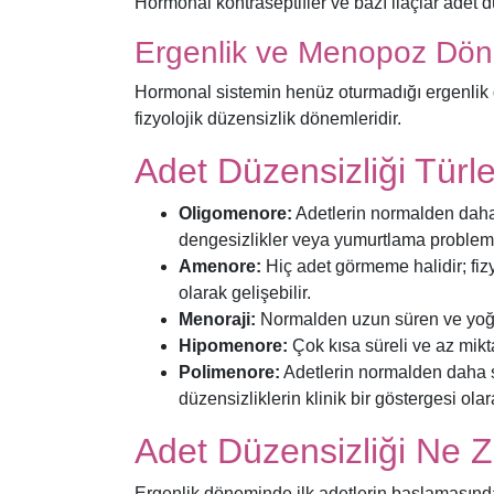
Hormonal kontraseptifler ve bazı ilaçlar adet dü
Ergenlik ve Menopoz Dö
Hormonal sistemin henüz oturmadığı ergenlik
fizyolojik düzensizlik dönemleridir.
Adet Düzensizliği Türle
Oligomenore:
Adetlerin normalden daha
dengesizlikler veya yumurtlama problemleri
Amenore:
Hiç adet görmeme halidir; fizy
olarak gelişebilir.
Menoraji:
Normalden uzun süren ve yoğu
Hipomenore:
Çok kısa süreli ve az mik
Polimenore:
Adetlerin normalden daha 
düzensizliklerin klinik bir göstergesi olar
Adet Düzensizliği Ne 
Ergenlik döneminde ilk adetlerin başlamasından s