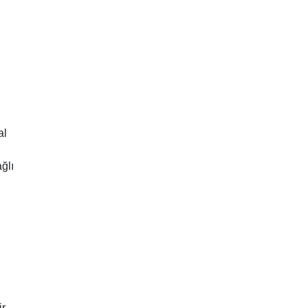
al
ğlı
r.