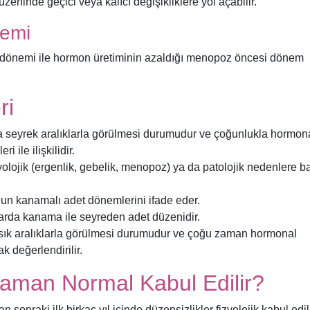
zeninde geçici veya kalıcı değişikliklere yol açabilir.
nemi
 dönemi ile hormon üretiminin azaldığı menopoz öncesi dönem
ri
 seyrek aralıklarla görülmesi durumudur ve çoğunlukla hormon
 ile ilişkilidir.
olojik (ergenlik, gebelik, menopoz) ya da patolojik nedenlere ba
n kanamalı adet dönemlerini ifade eder.
tarda kanama ile seyreden adet düzenidir.
sık aralıklarla görülmesi durumudur ve çoğu zaman hormonal
ak değerlendirilir.
Zaman Normal Kabul Edilir?
onraki ilk birkaç yıl içinde düzensizlikler fizyolojik kabul edili