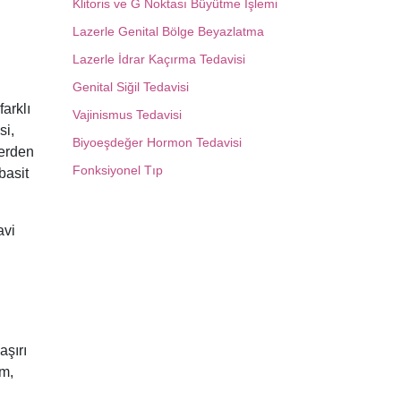
Klitoris ve G Noktası Büyütme İşlemi
Lazerle Genital Bölge Beyazlatma
Lazerle İdrar Kaçırma Tedavisi
Genital Siğil Tedavisi
farklı
Vajinismus Tedavisi
si,
Biyoeşdeğer Hormon Tedavisi
lerden
Fonksiyonel Tıp
basit
avi
aşırı
um,