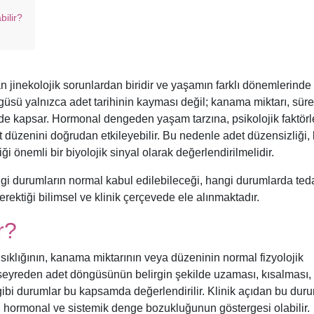
bilir?
n jinekolojik sorunlardan biridir ve yaşamın farklı dönemlerinde 
güsü yalnızca adet tarihinin kayması değil; kanama miktarı, süre
ri de kapsar. Hormonal dengeden yaşam tarzına, psikolojik faktör
t düzenini doğrudan etkileyebilir. Bu nedenle adet düzensizliği, 
i önemli bir biyolojik sinyal olarak değerlendirilmelidir.
ngi durumların normal kabul edilebileceği, hangi durumlarda ted
gerektiği bilimsel ve klinik çerçevede ele alınmaktadır.
r?
sıklığının, kanama miktarının veya düzeninin normal fizyolojik
 seyreden adet döngüsünün belirgin şekilde uzaması, kısalması, 
i durumlar bu kapsamda değerlendirilir. Klinik açıdan bu dur
il, hormonal ve sistemik denge bozukluğunun göstergesi olabilir.