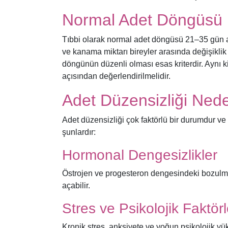
Normal Adet Döngüsü 
Tıbbi olarak normal adet döngüsü 21–35 gün a
ve kanama miktarı bireyler arasında değişiklik gö
döngünün düzenli olması esas kriterdir. Aynı k
açısından değerlendirilmelidir.
Adet Düzensizliği Ned
Adet düzensizliği çok faktörlü bir durumdur v
şunlardır:
Hormonal Dengesizlikler
Östrojen ve progesteron dengesindeki bozulma
açabilir.
Stres ve Psikolojik Faktörl
Kronik stres, anksiyete ve yoğun psikolojik y