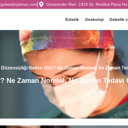
zgukeskinyilmaz.com
Güvenevler Mah. 1919 Sk. Medikal Plaza No:
Estetik
Jinekoloji
Gebelik 
 Düzensizliği Neden Olur? Ne Zaman Normal, Ne Zaman Teda
r? Ne Zaman Normal, Ne Zaman Tedavi G