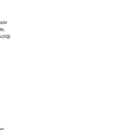
adır
te,
izliği
et