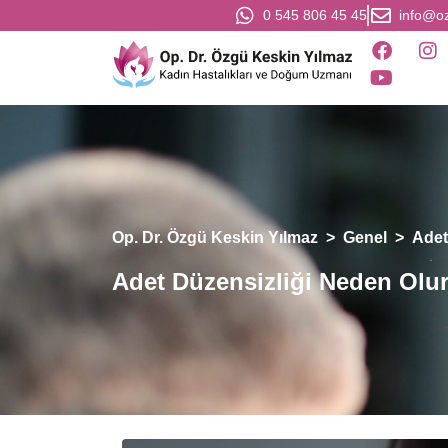
0 545 806 45 45
info@o
Op. Dr. Özgü Keskin Yılmaz
>
Genel
>
Adet
Adet Düzensizliği Neden Olu