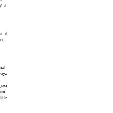
oğal
onal
rme
onal
 veya
t
gesi
ini
likle