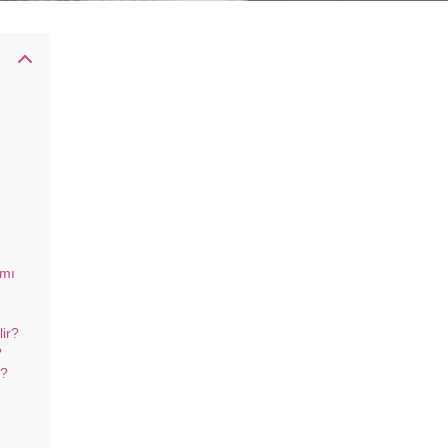
ımı
ir?
?
r?