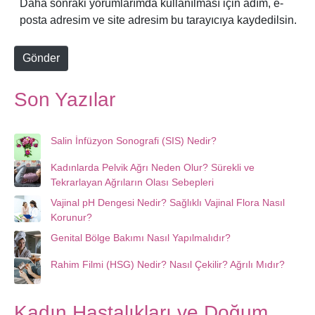
Daha sonraki yorumlarımda kullanılması için adım, e-
a
i
posta adresim ve site adresim bu tarayıcıya kaydedilsin.
*
t
e
Gönder
Son Yazılar
Salin İnfüzyon Sonografi (SIS) Nedir?
Kadınlarda Pelvik Ağrı Neden Olur? Sürekli ve
Tekrarlayan Ağrıların Olası Sebepleri
Vajinal pH Dengesi Nedir? Sağlıklı Vajinal Flora Nasıl
Korunur?
Genital Bölge Bakımı Nasıl Yapılmalıdır?
Rahim Filmi (HSG) Nedir? Nasıl Çekilir? Ağrılı Mıdır?
Kadın Hastalıkları ve Doğum