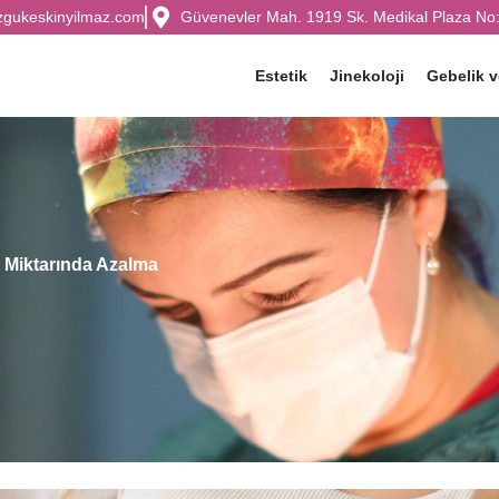
zgukeskinyilmaz.com
Güvenevler Mah. 1919 Sk. Medikal Plaza No:
Estetik
Jinekoloji
Gebelik 
 Miktarında Azalma