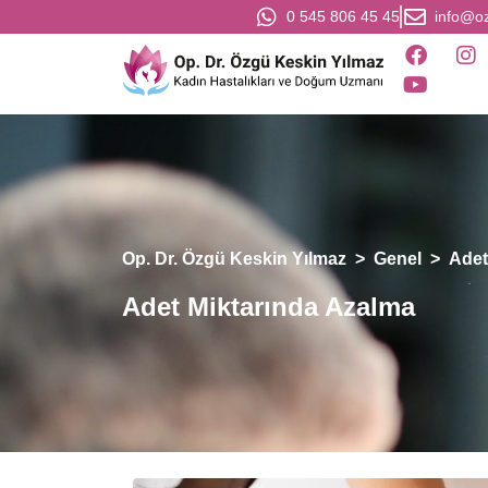
0 545 806 45 45
info@o
Op. Dr. Özgü Keskin Yılmaz
>
Genel
>
Adet
Adet Miktarında Azalma