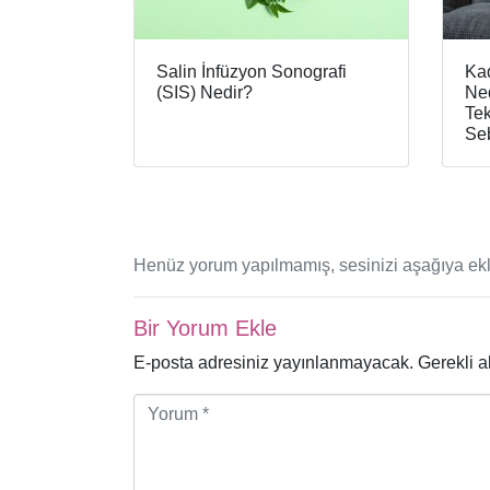
Salin İnfüzyon Sonografi
Kad
(SIS) Nedir?
Ned
Tek
Seb
Henüz yorum yapılmamış, sesinizi aşağıya ekl
Bir Yorum Ekle
E-posta adresiniz yayınlanmayacak.
Gerekli a
Y
o
r
u