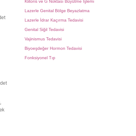
Klitoris ve G Noktası Büyütme İşlemi
Lazerle Genital Bölge Beyazlatma
det
Lazerle İdrar Kaçırma Tedavisi
Genital Siğil Tedavisi
Vajinismus Tedavisi
Biyoeşdeğer Hormon Tedavisi
Fonksiyonel Tıp
adet
,
ek