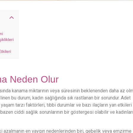
mi
klikleri
kileri
ma Neden Olur
sında kanama miktarının veya süresinin beklenenden daha az ol
linen bu durum, kadın sağlığında sık rastlanan bir sorundur. Adet
şam tarzı faktörleri, tıbbi durumlar ve bazı ilaçların yan etkileri 
bazen ciddi sağlık sorunlarının bir göstergesi olabilir ve kadınlar
i azalmanın en yaygın nedenlerinden biri, gebelik veya emzirme