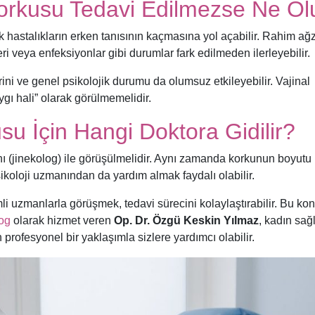
orkusu Tedavi Edilmezse Ne Ol
k hastalıkların erken tanısının kaçmasına yol açabilir. Rahim ağz
eri veya enfeksiyonlar gibi durumlar fark edilmeden ilerleyebilir.
rini ve genel psikolojik durumu da olumsuz etkileyebilir. Vajinal
ı hali” olarak görülmemelidir.
u İçin Hangi Doktora Gidilir?
ı (jinekolog) ile görüşülmelidir. Aynı zamanda korkunun boyutu
sikoloji uzmanından da yardım almak faydalı olabilir.
uzmanlarla görüşmek, tedavi sürecini kolaylaştırabilir. Bu ko
log
olarak hizmet veren
Op. Dr. Özgü Keskin Yılmaz
, kadın sağ
 profesyonel bir yaklaşımla sizlere yardımcı olabilir.