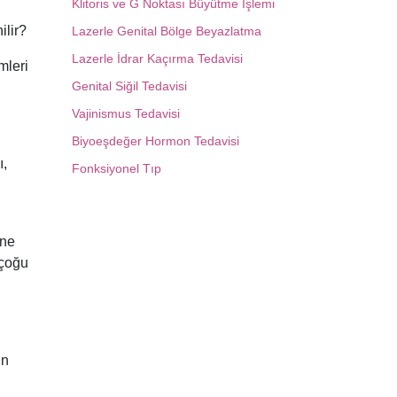
Klitoris ve G Noktası Büyütme İşlemi
ilir?
Lazerle Genital Bölge Beyazlatma
Lazerle İdrar Kaçırma Tedavisi
mleri
Genital Siğil Tedavisi
Vajinismus Tedavisi
Biyoeşdeğer Hormon Tedavisi
ı,
Fonksiyonel Tıp
ene
 çoğu
in