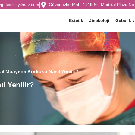
zgukeskinyilmaz.com
Güvenevler Mah. 1919 Sk. Medikal Plaza No:
Estetik
Jinekoloji
Gebelik 
nal Muayene Korkusu Nasıl Yenilir?
l Yenilir?