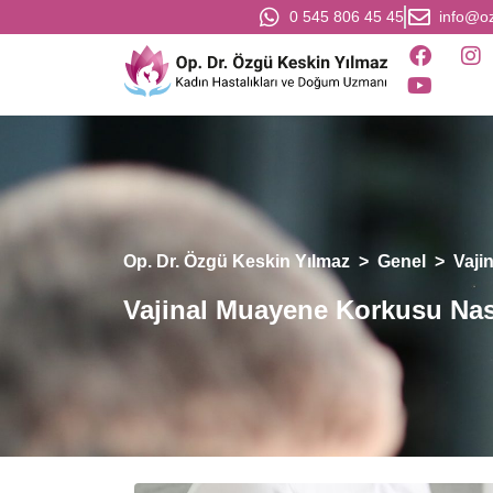
0 545 806 45 45
info@o
Op. Dr. Özgü Keskin Yılmaz
>
Genel
>
Vaji
Vajinal Muayene Korkusu Nası