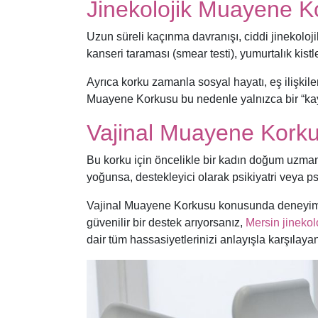
Jinekolojik Muayene K
Uzun süreli kaçınma davranışı, ciddi jinekoloji
kanseri taraması (smear testi), yumurtalık kistl
Ayrıca korku zamanla sosyal hayatı, eş ilişkile
Muayene Korkusu bu nedenle yalnızca bir “kayg
Vajinal Muayene Korkus
Bu korku için öncelikle bir kadın doğum uzman
yoğunsa, destekleyici olarak psikiyatri veya p
Vajinal Muayene Korkusu konusunda deneyimli 
güvenilir bir destek arıyorsanız,
Mersin jineko
dair tüm hassasiyetlerinizi anlayışla karşılayan