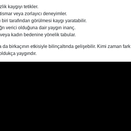
lik kaygıyı tetikler.
stismar veya zorlayıcı deneyimler.
biri tarafından görülmesi kaygı yaratabilir.
rı verici olduğuna dair yaygın inanç.
k veya kadın bedenine yönelik tabular.
a birkaçının etkisiyle bilinçaltında gelişebilir. Kimi zaman fark
oldukça yaygındır.