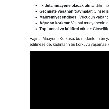
İlk defa muayene olacak olma
: Bilinmez
Geçmişte yaşanan travmalar
: Cinsel i
Mahremiyet endişesi
: Vücudun yabancı 
Ağrıdan korkma
: Vajinal muayenenin ağ
Toplumsal ve kültürel etkiler
: Cinselli
Vajinal Muayene Korkusu, bu nedenlerin bir ya d
edilmese de, kadınların bu korkuyu yaşaması 