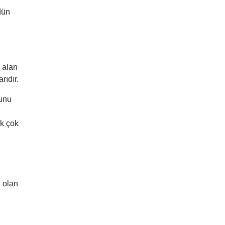
dün
r alan
rıdır.
sunu
ak çok
 olan