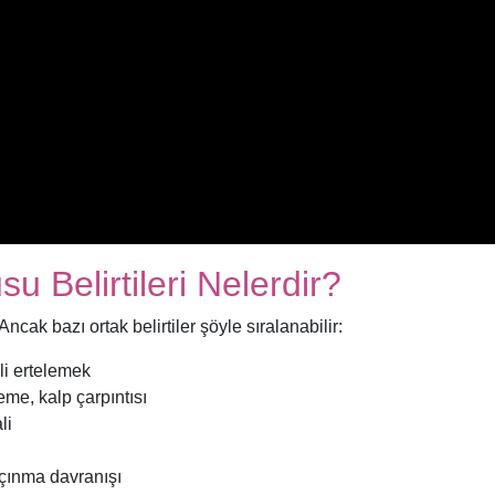
 Belirtileri Nelerdir?
Ancak bazı ortak belirtiler şöyle sıralanabilir:
i ertelemek
me, kalp çarpıntısı
li
çınma davranışı