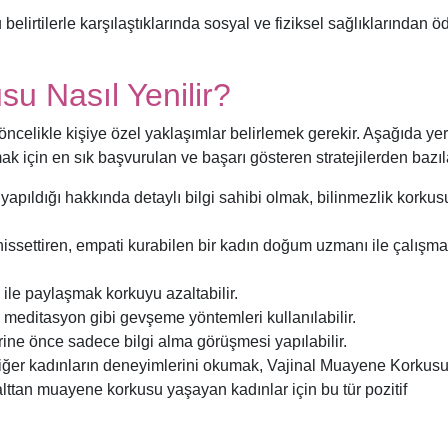
lirtilerle karşılaştıklarında sosyal ve fiziksel sağlıklarından ö
u Nasıl Yenilir?
 öncelikle kişiye özel yaklaşımlar belirlemek gerekir. Aşağıda ye
için en sık başvurulan ve başarı gösteren stratejilerden bazıla
yapıldığı hakkında detaylı bilgi sahibi olmak, bilinmezlik korku
 hissettiren, empati kurabilen bir kadın doğum uzmanı ile çalışm
g ile paylaşmak korkuyu azaltabilir.
 meditasyon gibi gevşeme yöntemleri kullanılabilir.
ne önce sadece bilgi alma görüşmesi yapılabilir.
iğer kadınların deneyimlerini okumak, Vajinal Muayene Korkusu
le alttan muayene korkusu yaşayan kadınlar için bu tür pozitif