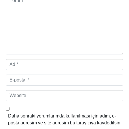
o
r
u
m
*
A
d
*
E
-
p
W
o
e
s
b
t
s
Daha sonraki yorumlarımda kullanılması için adım, e-
a
i
posta adresim ve site adresim bu tarayıcıya kaydedilsin.
*
t