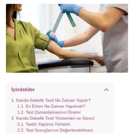
İçindekiler
Kanda Gebelik Testi Ne Zaman Yapılır?
En Erken Ne Zaman Yapılmalı?
Test Zamanlamasının Önemi
Kanda Gebelik Testi Yöntemleri ve Süreci
Testin Yapılma Yöntemi
Test Sonuçlarının Değerlendirilmesi