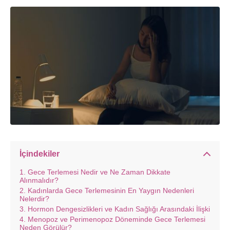
İçindekiler
Gece Terlemesi Nedir ve Ne Zaman Dikkate
Alınmalıdır?
Kadınlarda Gece Terlemesinin En Yaygın Nedenleri
Nelerdir?
Hormon Dengesizlikleri ve Kadın Sağlığı Arasındaki İlişki
Menopoz ve Perimenopoz Döneminde Gece Terlemesi
Neden Görülür?