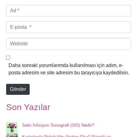
A
d
*
E
-
p
W
o
e
s
b
t
s
Daha sonraki yorumlarımda kullanılması için adım, e-
a
i
posta adresim ve site adresim bu tarayıcıya kaydedilsin.
*
t
e
Gönder
Son Yazılar
Salin İnfüzyon Sonografi (SIS) Nedir?
Kadınlarda Pelvik Ağrı Neden Olur? Sürekli ve