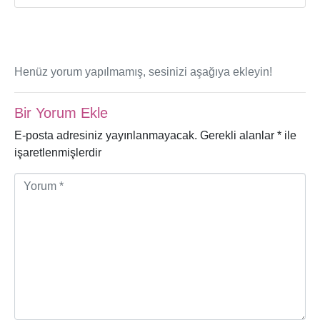
Henüz yorum yapılmamış, sesinizi aşağıya ekleyin!
Bir Yorum Ekle
E-posta adresiniz yayınlanmayacak.
Gerekli alanlar
*
ile
işaretlenmişlerdir
Y
o
r
u
m
*