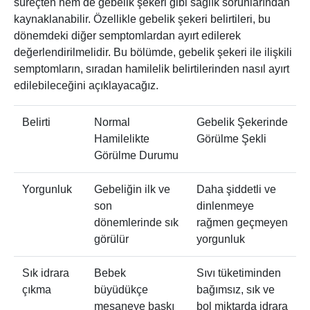
süreçten hem de gebelik şekeri gibi sağlık sorunlarından
kaynaklanabilir. Özellikle gebelik şekeri belirtileri, bu
dönemdeki diğer semptomlardan ayırt edilerek
değerlendirilmelidir. Bu bölümde, gebelik şekeri ile ilişkili
semptomların, sıradan hamilelik belirtilerinden nasıl ayırt
edilebileceğini açıklayacağız.
Belirti
Normal
Gebelik Şekerinde
Hamilelikte
Görülme Şekli
Görülme Durumu
Yorgunluk
Gebeliğin ilk ve
Daha şiddetli ve
son
dinlenmeye
dönemlerinde sık
rağmen geçmeyen
görülür
yorgunluk
Sık idrara
Bebek
Sıvı tüketiminden
çıkma
büyüdükçe
bağımsız, sık ve
mesaneye baskı
bol miktarda idrara