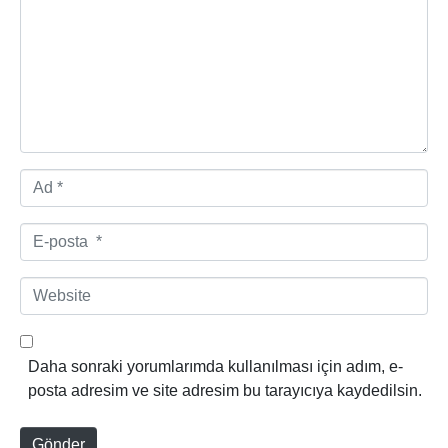
r
u
m
*
A
d
*
E
-
p
W
o
e
s
b
t
s
Daha sonraki yorumlarımda kullanılması için adım, e-
a
i
posta adresim ve site adresim bu tarayıcıya kaydedilsin.
*
t
e
Gönder