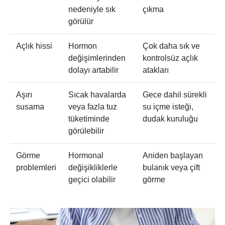
nedeniyle sık
çıkma
görülür
Açlık hissi
Hormon
Çok daha sık ve
değişimlerinden
kontrolsüz açlık
dolayı artabilir
atakları
Aşırı
Sıcak havalarda
Gece dahil sürekli
susama
veya fazla tuz
su içme isteği,
tüketiminde
dudak kuruluğu
görülebilir
Görme
Hormonal
Aniden başlayan
problemleri
değişikliklerle
bulanık veya çift
geçici olabilir
görme