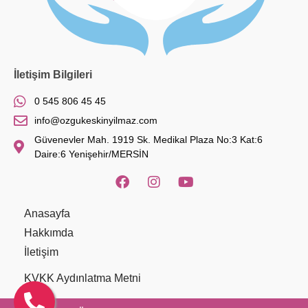
İletişim Bilgileri
0 545 806 45 45
info@ozgukeskinyilmaz.com
Güvenevler Mah. 1919 Sk. Medikal Plaza No:3 Kat:6
Daire:6 Yenişehir/MERSİN
Anasayfa
Hakkımda
İletişim
KVKK Aydınlatma Metni