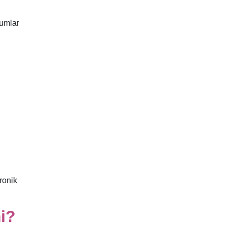
rumlar
ronik
i?