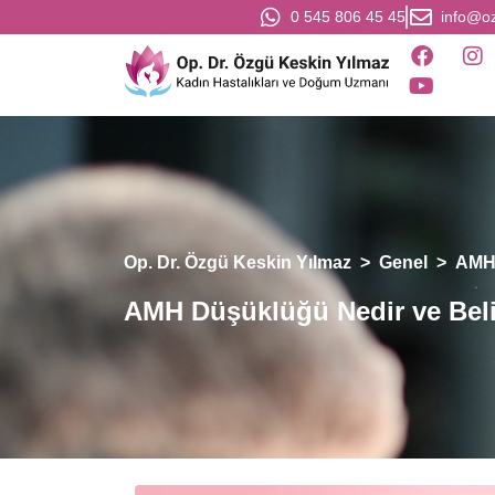
0 545 806 45 45
info@o
Op. Dr. Özgü Keskin Yılmaz
>
Genel
>
AMH 
AMH Düşüklüğü Nedir ve Belir