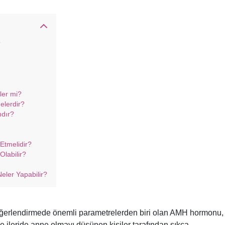
?
ler mi?
elerdir?
ıdır?
Etmelidir?
labilir?
eler Yapabilir?
değerlendirmede önemli parametrelerden biri olan AMH hormonu,
e ileride anne olmayı düşünen kişiler tarafından sıkça