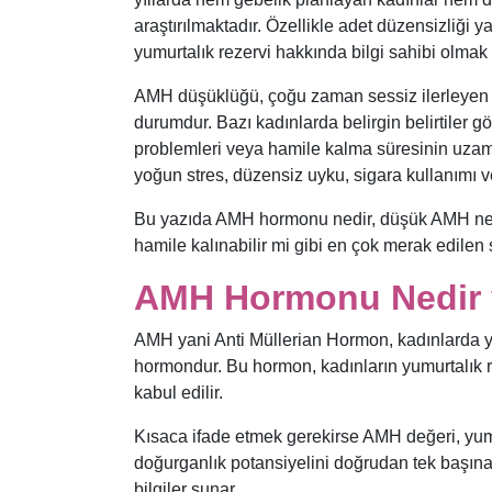
araştırılmaktadır. Özellikle adet düzensizliğ
yumurtalık rezervi hakkında bilgi sahibi olmak i
AMH düşüklüğü, çoğu zaman sessiz ilerleyen a
durumdur. Bazı kadınlarda belirgin belirtiler 
problemleri veya hamile kalma süresinin uzamas
yoğun stres, düzensiz uyku, sigara kullanımı ve 
Bu yazıda AMH hormonu nedir, düşük AMH ne an
hamile kalınabilir mi gibi en çok merak edilen 
AMH Hormonu Nedir v
AMH yani Anti Müllerian Hormon, kadınlarda yum
hormondur. Bu hormon, kadınların yumurtalık r
kabul edilir.
Kısaca ifade etmek gerekirse AMH değeri, yumur
doğurganlık potansiyelini doğrudan tek başına
bilgiler sunar.