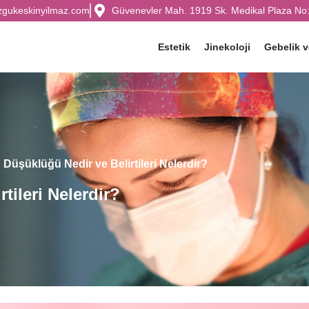
zgukeskinyilmaz.com
Güvenevler Mah. 1919 Sk. Medikal Plaza No:
Estetik
Jinekoloji
Gebelik 
Düşüklüğü Nedir ve Belirtileri Nelerdir?
tileri Nelerdir?