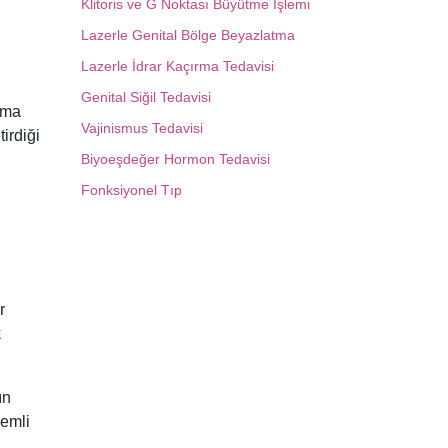
Klitoris ve G Noktası Büyütme İşlemi
Lazerle Genital Bölge Beyazlatma
Lazerle İdrar Kaçırma Tedavisi
Genital Siğil Tedavisi
lama
Vajinismus Tedavisi
irdiği
Biyoeşdeğer Hormon Tedavisi
Fonksiyonel Tıp
r
k
ın
nemli