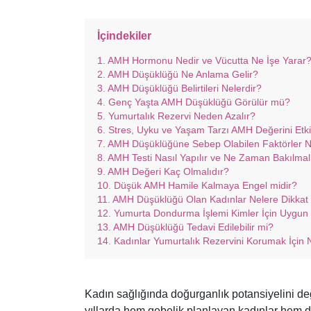
İçindekiler
AMH Hormonu Nedir ve Vücutta Ne İşe Yarar
AMH Düşüklüğü Ne Anlama Gelir?
AMH Düşüklüğü Belirtileri Nelerdir?
Genç Yaşta AMH Düşüklüğü Görülür mü?
Yumurtalık Rezervi Neden Azalır?
Stres, Uyku ve Yaşam Tarzı AMH Değerini Etki
AMH Düşüklüğüne Sebep Olabilen Faktörler N
AMH Testi Nasıl Yapılır ve Ne Zaman Bakılmal
AMH Değeri Kaç Olmalıdır?
Düşük AMH Hamile Kalmaya Engel midir?
AMH Düşüklüğü Olan Kadınlar Nelere Dikkat 
Yumurta Dondurma İşlemi Kimler İçin Uygun O
AMH Düşüklüğü Tedavi Edilebilir mi?
Kadınlar Yumurtalık Rezervini Korumak İçin N
Kadın sağlığında doğurganlık potansiyelini 
yıllarda hem gebelik planlayan kadınlar hem d