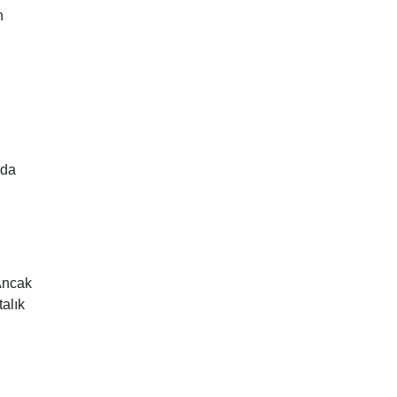
n
 da
Ancak
talık