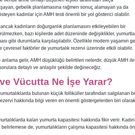
i yaşayan, gebelik planlamasına rağmen sonuç alamayan ya da
steyen kadınlar için AMH testi önemli bir yol gösterici olabilir.
ncak kadınların doğurganlık planlamasını etkileyebilen bir
görülmezken, bazı kişilerde adet düzeninde değişiklikler, yumurt
ı gibi durumlarla karşılaşılabilir. Özellikle modern yaşamın get
çevresel faktörler de yumurtalık rezervi üzerinde etkili olabilir.
lama gelir, AMH düşüklüğü belirtileri nelerdir, düşük AMH ile
sorulara detaylı ve anlaşılır şekilde değineceğiz.
e Vücutta Ne İşe Yarar?
urtalıklarda bulunan küçük folliküller tarafından salgılanan bi
ezervi hakkında bilgi veren en önemli göstergelerden biri olara
talıklarda kalan yumurta kapasitesi hakkında fikir verir. Kadın
 belirlemese de, yumurtalıkların çalışma kapasitesi hakkında ö