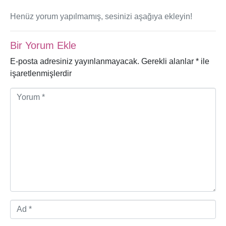
Henüz yorum yapılmamış, sesinizi aşağıya ekleyin!
Bir Yorum Ekle
E-posta adresiniz yayınlanmayacak.
Gerekli alanlar
*
ile
işaretlenmişlerdir
Y
o
r
u
m
*
A
d