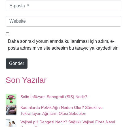
*
E
-
p
W
o
e
s
b
t
s
Daha sonraki yorumlarımda kullanılması için adım, e-
a
i
posta adresim ve site adresim bu tarayıcıya kaydedilsin.
*
t
e
Gönder
Son Yazılar
Salin İnfüzyon Sonografi (SIS) Nedir?
Kadınlarda Pelvik Ağrı Neden Olur? Sürekli ve
Tekrarlayan Ağrıların Olası Sebepleri
Vajinal pH Dengesi Nedir? Sağlıklı Vajinal Flora Nasıl