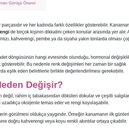
Uzman Görüşü Önemi
parçasıdır ve her kadında farklı özellikler gösterebilir. Kanama
rengi
de birçok kişinin dikkatini çeken konular arasında yer alır. 
kırmızı, kahverengi, pembe ya da siyaha yakın tonlarda olması ço
, adet döngüsünün hangi evresinde olunduğu, hormonal değişikli
lık gösterebilir. Bu nedenle renk değişimleri her zaman bir sağlık
eşlik eden belirtilerle birlikte değerlendirilmesi gerekebilir.
Neden Değişir?
değil, rahim iç tabakasından dökülen dokular ve çeşitli salgıla
i uzadıkça oksijenle temas eder ve rengi koyulaşabilir.
erin görülmesi oldukça yaygındır. Örneğin kanamanın ilk günler
ere doğru kahverengi veya koyu renkli akıntılar ortaya çıkabilir.