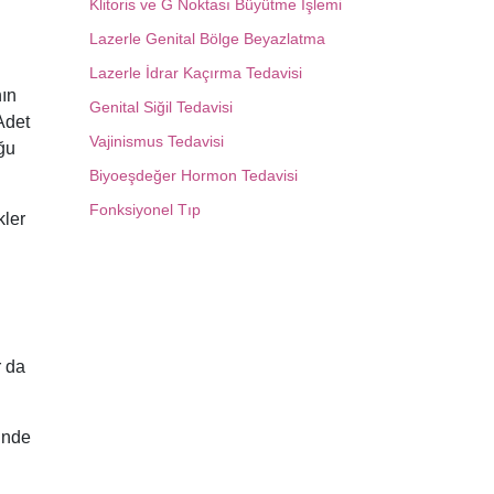
Klitoris ve G Noktası Büyütme İşlemi
Lazerle Genital Bölge Beyazlatma
Lazerle İdrar Kaçırma Tedavisi
nın
Genital Siğil Tedavisi
Adet
Vajinismus Tedavisi
ğu
Biyoeşdeğer Hormon Tedavisi
Fonksiyonel Tıp
kler
r da
inde