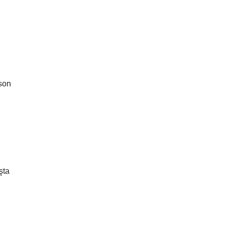
 son
şta